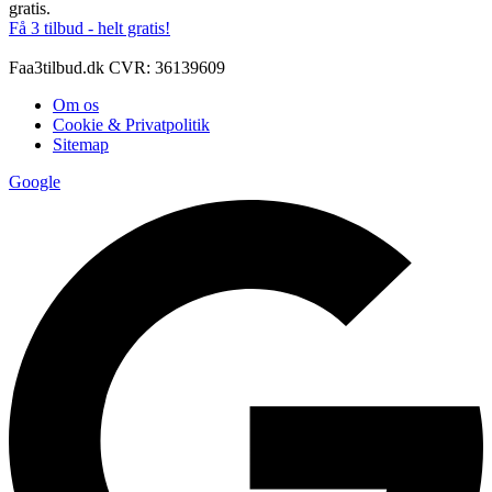
gratis.
Få 3 tilbud - helt gratis!
Faa3tilbud.dk CVR: 36139609
Om os
Cookie & Privatpolitik
Sitemap
Google