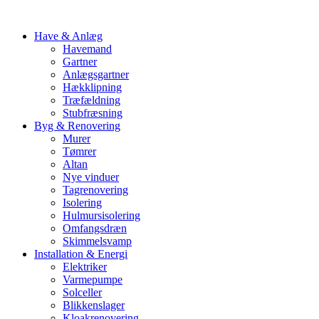
Have & Anlæg
Havemand
Gartner
Anlægsgartner
Hækklipning
Træfældning
Stubfræsning
Byg & Renovering
Murer
Tømrer
Altan
Nye vinduer
Tagrenovering
Isolering
Hulmursisolering
Omfangsdræn
Skimmelsvamp
Installation & Energi
Elektriker
Varmepumpe
Solceller
Blikkenslager
Kloakrenovering