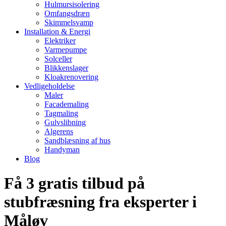
Hulmursisolering
Omfangsdræn
Skimmelsvamp
Installation & Energi
Elektriker
Varmepumpe
Solceller
Blikkenslager
Kloakrenovering
Vedligeholdelse
Maler
Facademaling
Tagmaling
Gulvslibning
Algerens
Sandblæsning af hus
Handyman
Blog
Få 3 gratis tilbud på
stubfræsning fra eksperter i
Måløv