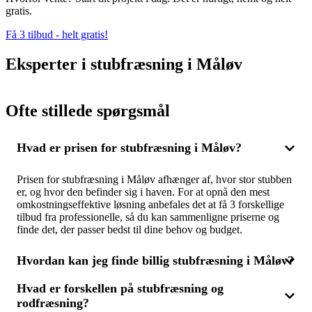
gratis.
Få 3 tilbud - helt gratis!
Eksperter i stubfræsning i Måløv
Ofte stillede spørgsmål
Hvad er prisen for stubfræsning i Måløv?
Prisen for stubfræsning i Måløv afhænger af, hvor stor stubben
er, og hvor den befinder sig i haven. For at opnå den mest
omkostningseffektive løsning anbefales det at få 3 forskellige
tilbud fra professionelle, så du kan sammenligne priserne og
finde det, der passer bedst til dine behov og budget.
Hvordan kan jeg finde billig stubfræsning i Måløv?
Hvad er forskellen på stubfræsning og
For at finde billig stubfræsning i Måløv skal du sammenligne
rodfræsning?
flere tilbud. Ved at indhente 3 tilbud fra fagfolk sikrer du, at du