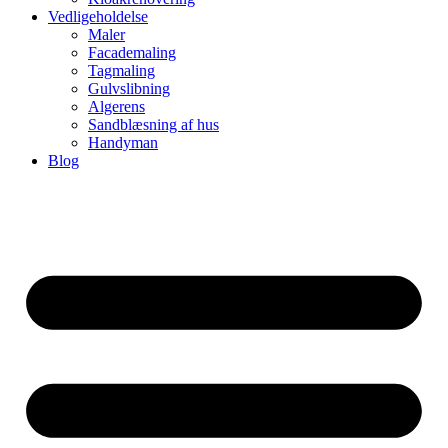
Vedligeholdelse
Maler
Facademaling
Tagmaling
Gulvslibning
Algerens
Sandblæsning af hus
Handyman
Blog