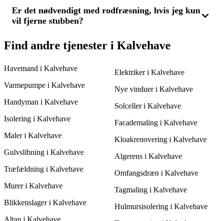
kort tid til opgaven. Ved at modtage 3 tilbud kan du også få en
præcis tidsangivelse og vurdere, hvilken leverandør der tilbyder
Er det nødvendigt med rodfræsning, hvis jeg kun
Før du vælger en stubfræsningsservice i Kalvehave, bør du
den bedste service til prisen.
vil fjerne stubben?
undersøge flere tilbud for at sikre dig den bedste pris og
kvalitet. Spørg ind til erfaring, type udstyr og hvor dybt de
fræser for at sikre, at du får den mest passende løsning.
Normalt er rodfræsning ikke nødvendig, hvis du kun ønsker at
Find andre tjenester i Kalvehave
fjerne selve stubben, da stubfræsning fjerner den del der er over
jorden plus lidt under. Men hvis du vil plante på stedet, kan
Havemand i Kalvehave
rodfræsning være relevant. Indhent 3 tilbud for at finde den
Elektriker i Kalvehave
bedste løsning for dig.
Varmepumpe i Kalvehave
Nye vinduer i Kalvehave
Handyman i Kalvehave
Solceller i Kalvehave
Isolering i Kalvehave
Facademaling i Kalvehave
Maler i Kalvehave
Kloakrenovering i Kalvehave
Gulvslibning i Kalvehave
Algerens i Kalvehave
Træfældning i Kalvehave
Omfangsdræn i Kalvehave
Murer i Kalvehave
Tagmaling i Kalvehave
Blikkenslager i Kalvehave
Hulmursisolering i Kalvehave
Altan i Kalvehave