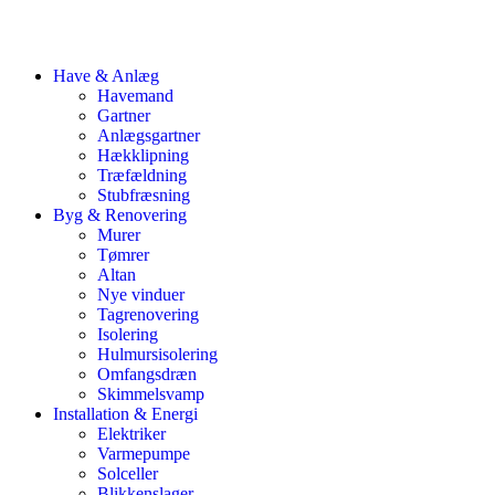
Have & Anlæg
Havemand
Gartner
Anlægsgartner
Hækklipning
Træfældning
Stubfræsning
Byg & Renovering
Murer
Tømrer
Altan
Nye vinduer
Tagrenovering
Isolering
Hulmursisolering
Omfangsdræn
Skimmelsvamp
Installation & Energi
Elektriker
Varmepumpe
Solceller
Blikkenslager