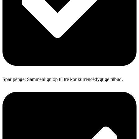
Spar penge: Sammenlign op til tre konkurrencedygtige tilbud.