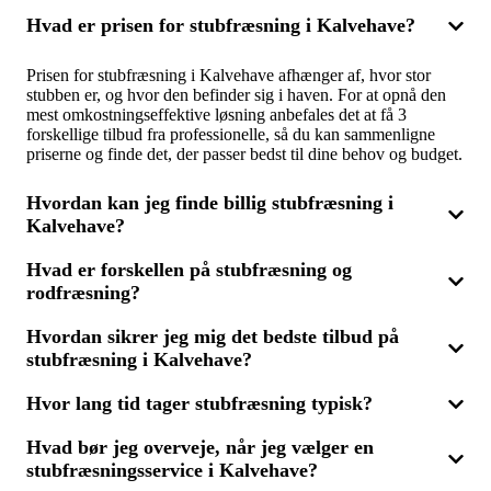
Hvad er prisen for stubfræsning i Kalvehave?
Prisen for stubfræsning i Kalvehave afhænger af, hvor stor
stubben er, og hvor den befinder sig i haven. For at opnå den
mest omkostningseffektive løsning anbefales det at få 3
forskellige tilbud fra professionelle, så du kan sammenligne
priserne og finde det, der passer bedst til dine behov og budget.
Hvordan kan jeg finde billig stubfræsning i
Kalvehave?
Hvad er forskellen på stubfræsning og
For at finde billig stubfræsning i Kalvehave skal du
rodfræsning?
sammenligne flere tilbud. Ved at indhente 3 tilbud fra fagfolk
sikrer du, at du får en god pris uden at gå på kompromis med
kvaliteten. Det er vigtigt at beskrive opgaven præcist for at
Hvordan sikrer jeg mig det bedste tilbud på
Stubfræsning fjerner stubben lige under jordoverfladen, mens
modtage sammenlignelige og nøjagtige tilbud.
stubfræsning i Kalvehave?
rodfræsning tager en større del af rodsystemet med. Hvis du
planlægger ny beplantning, kan rodfræsning være påkrævet. Få
3 tilbud, så du kan vælge den bedste løsning, uanset om du skal
Hvor lang tid tager stubfræsning typisk?
For at få det mest fordelagtige tilbud på stubfræsning i
have stub- eller rodfræsning.
Kalvehave bør du indhente flere tilbud fra forskellige
Hvad bør jeg overveje, når jeg vælger en
entreprenører. Ved at modtage 3 tilbud kan du sammenligne
Varigheden af en stubfræsning afhænger af antallet og
pris, omfang og kvalitet, hvilket sikrer, at du får den mest
stubfræsningsservice i Kalvehave?
størrelsen af stubbe. En rutineret fagperson kan ofte nøjes med
økonomiske løsning til din have.