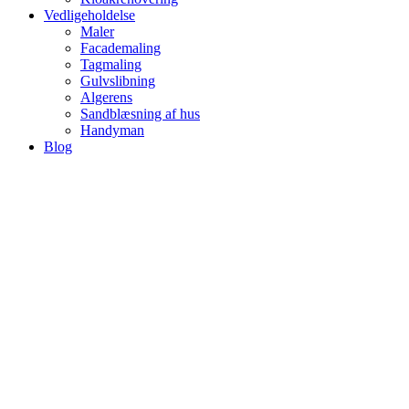
Vedligeholdelse
Maler
Facademaling
Tagmaling
Gulvslibning
Algerens
Sandblæsning af hus
Handyman
Blog