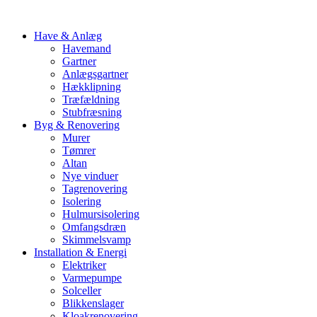
Have & Anlæg
Havemand
Gartner
Anlægsgartner
Hækklipning
Træfældning
Stubfræsning
Byg & Renovering
Murer
Tømrer
Altan
Nye vinduer
Tagrenovering
Isolering
Hulmursisolering
Omfangsdræn
Skimmelsvamp
Installation & Energi
Elektriker
Varmepumpe
Solceller
Blikkenslager
Kloakrenovering