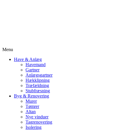
Menu
Have & Anlæg
Havemand
Gartner
Anlægsgartner
Hækklipning
Træfældning
Stubfræsning
Byg & Renovering
Murer
Tømrer
Altan
Nye vinduer
Tagrenovering
Isolering