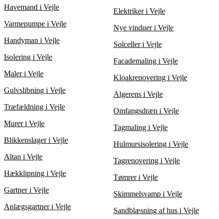
bedste pris uden at gå på kompromis med kvaliteten.
Havemand i Vejle
Elektriker i Vejle
Sammenlign også de enkelte anlægs effektivitet for at sikre den
bedste løsning til dit hjem i Vejle.
Varmepumpe i Vejle
Nye vinduer i Vejle
Handyman i Vejle
Solceller i Vejle
Isolering i Vejle
Facademaling i Vejle
Maler i Vejle
Kloakrenovering i Vejle
Gulvslibning i Vejle
Algerens i Vejle
Træfældning i Vejle
Omfangsdræn i Vejle
Murer i Vejle
Tagmaling i Vejle
Blikkenslager i Vejle
Hulmursisolering i Vejle
Altan i Vejle
Tagrenovering i Vejle
Hækklipning i Vejle
Tømrer i Vejle
Gartner i Vejle
Skimmelsvamp i Vejle
Anlægsgartner i Vejle
Sandblæsning af hus i Vejle