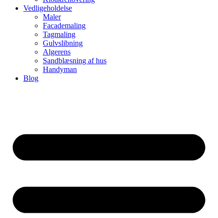
Vedligeholdelse
Maler
Facademaling
Tagmaling
Gulvslibning
Algerens
Sandblæsning af hus
Handyman
Blog