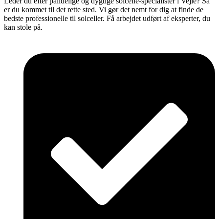
Leder du efter pålidelige og dygtige solcelle-specialister i Vejle? Så
er du kommet til det rette sted. Vi gør det nemt for dig at finde de
bedste professionelle til solceller. Få arbejdet udført af eksperter, du
kan stole på.