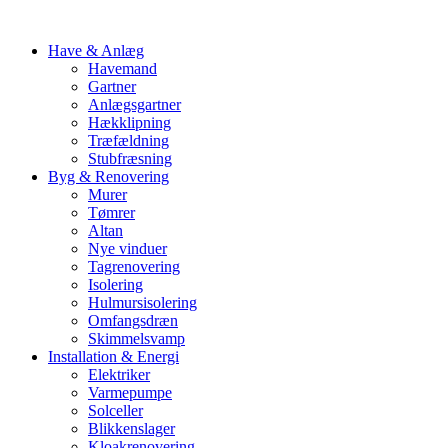
Have & Anlæg
Havemand
Gartner
Anlægsgartner
Hækklipning
Træfældning
Stubfræsning
Byg & Renovering
Murer
Tømrer
Altan
Nye vinduer
Tagrenovering
Isolering
Hulmursisolering
Omfangsdræn
Skimmelsvamp
Installation & Energi
Elektriker
Varmepumpe
Solceller
Blikkenslager
Kloakrenovering