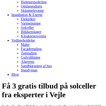
Hulmursisolering
Omfangsdræn
Skimmelsvamp
Installation & Energi
Elektriker
Varmepumpe
Solceller
Blikkenslager
Kloakrenovering
Vedligeholdelse
Maler
Facademaling
Tagmaling
Gulvslibning
Algerens
Sandblæsning af hus
Handyman
Blog
Få 3 gratis tilbud på solceller
fra eksperter i Vejle