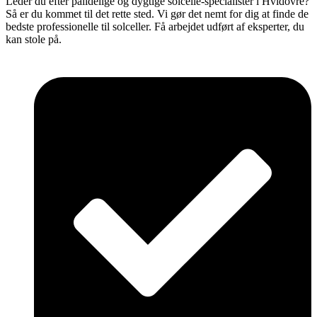
Leder du efter pålidelige og dygtige solcelle-specialister i Hvidovre?
Så er du kommet til det rette sted. Vi gør det nemt for dig at finde de
bedste professionelle til solceller. Få arbejdet udført af eksperter, du
kan stole på.