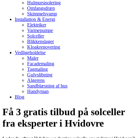
Hulmursisolering
Omfangsdræn
Skimmelsvamp
Installation & Energi
Elektriker
Varmepumpe
Solceller
Blikkenslager
Kloakrenovering
Vedligeholdelse
Maler
Facademaling
Tagmaling
Gulvslibning
Algerens
Sandblæsning af hus
Handyman
Blog
Få 3 gratis tilbud på solceller
fra eksperter i Hvidovre