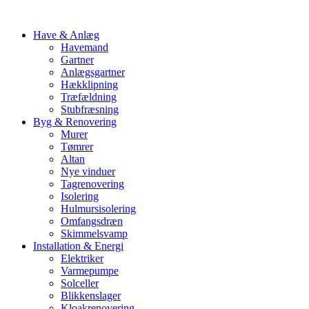
Have & Anlæg
Havemand
Gartner
Anlægsgartner
Hækklipning
Træfældning
Stubfræsning
Byg & Renovering
Murer
Tømrer
Altan
Nye vinduer
Tagrenovering
Isolering
Hulmursisolering
Omfangsdræn
Skimmelsvamp
Installation & Energi
Elektriker
Varmepumpe
Solceller
Blikkenslager
Kloakrenovering