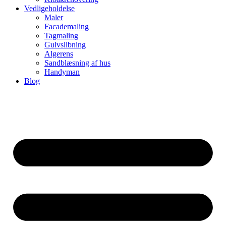
Vedligeholdelse
Maler
Facademaling
Tagmaling
Gulvslibning
Algerens
Sandblæsning af hus
Handyman
Blog