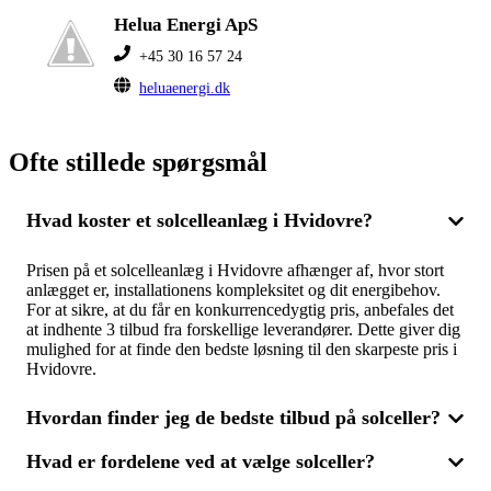
Helua Energi ApS
+45 30 16 57 24
heluaenergi.dk
Ofte stillede spørgsmål
Hvad koster et solcelleanlæg i Hvidovre?
Prisen på et solcelleanlæg i Hvidovre afhænger af, hvor stort
anlægget er, installationens kompleksitet og dit energibehov.
For at sikre, at du får en konkurrencedygtig pris, anbefales det
at indhente 3 tilbud fra forskellige leverandører. Dette giver dig
mulighed for at finde den bedste løsning til den skarpeste pris i
Hvidovre.
Hvordan finder jeg de bedste tilbud på solceller?
Hvad er fordelene ved at vælge solceller?
For at få de mest fordelagtige tilbud på solcelleanlæg er det
smart at modtage flere tilbud fra forskellige leverandører. Ved at