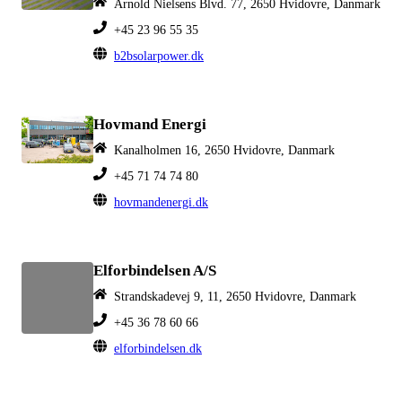
Arnold Nielsens Blvd. 77, 2650 Hvidovre, Danmark
+45 23 96 55 35
b2bsolarpower.dk
Hovmand Energi
Kanalholmen 16, 2650 Hvidovre, Danmark
+45 71 74 74 80
hovmandenergi.dk
Elforbindelsen A/S
Strandskadevej 9, 11, 2650 Hvidovre, Danmark
+45 36 78 60 66
elforbindelsen.dk