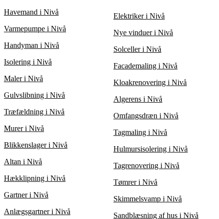
Forkert udført sandblæsning kan dog skade sarte overflader, så
det er vigtigt at vælge en erfaren leverandør og omhyggeligt
Havemand i Nivå
Elektriker i Nivå
sammenligne tilbud for at sikre, at arbejdet bliver gjort
ordentligt.
Varmepumpe i Nivå
Nye vinduer i Nivå
Handyman i Nivå
Solceller i Nivå
Isolering i Nivå
Facademaling i Nivå
Maler i Nivå
Kloakrenovering i Nivå
Gulvslibning i Nivå
Algerens i Nivå
Træfældning i Nivå
Omfangsdræn i Nivå
Murer i Nivå
Tagmaling i Nivå
Blikkenslager i Nivå
Hulmursisolering i Nivå
Altan i Nivå
Tagrenovering i Nivå
Hækklipning i Nivå
Tømrer i Nivå
Gartner i Nivå
Skimmelsvamp i Nivå
Anlægsgartner i Nivå
Sandblæsning af hus i Nivå