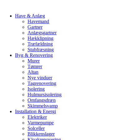
Have & Anlæg
Havemand
Gartner
Anlægsgartner
Hækklipning
Træfældning
Stubfræsning
Byg & Renovering
Murer
Tømrer
Altan
Nye vinduer
Tagrenovering
Isolering
Hulmursisolering
Omfangsdræn
Skimmelsvamp
Installation & Energi
Elektriker
Varmepumpe
Solceller
Blikkenslager
Kloakrenovering