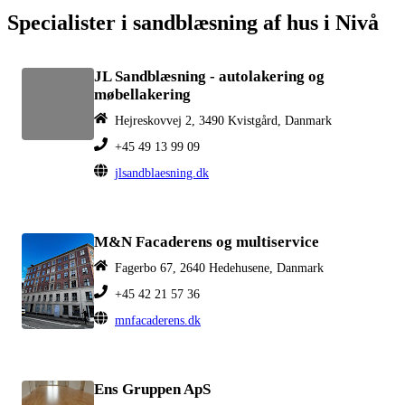
Specialister i sandblæsning af hus i Nivå
JL Sandblæsning - autolakering og
møbellakering
Hejreskovvej 2, 3490 Kvistgård, Danmark
+45 49 13 99 09
jlsandblaesning.dk
M&N Facaderens og multiservice
Fagerbo 67, 2640 Hedehusene, Danmark
+45 42 21 57 36
mnfacaderens.dk
Ens Gruppen ApS