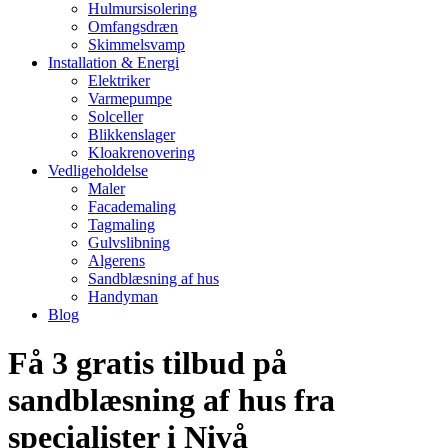
Hulmursisolering
Omfangsdræn
Skimmelsvamp
Installation & Energi
Elektriker
Varmepumpe
Solceller
Blikkenslager
Kloakrenovering
Vedligeholdelse
Maler
Facademaling
Tagmaling
Gulvslibning
Algerens
Sandblæsning af hus
Handyman
Blog
Få 3 gratis tilbud på
sandblæsning af hus fra
specialister i Nivå