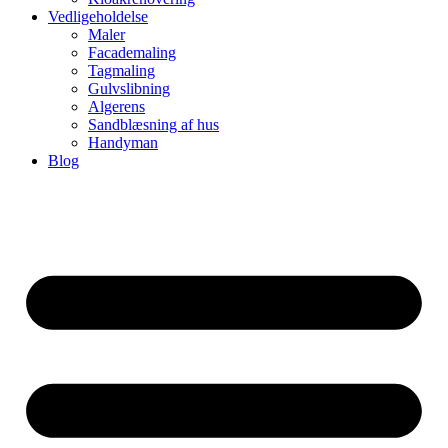
Vedligeholdelse
Maler
Facademaling
Tagmaling
Gulvslibning
Algerens
Sandblæsning af hus
Handyman
Blog