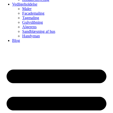
Vedligeholdelse
Maler
Facademaling
Tagmaling
Gulvslibning
Algerens
Sandblæsning af hus
Handyman
Blog