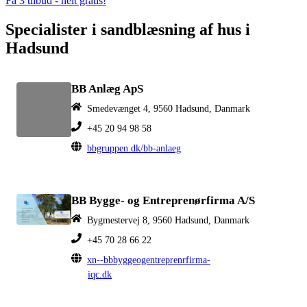
Få 3 tilbud - helt gratis!
Specialister i sandblæsning af hus i
Hadsund
BB Anlæg ApS
Smedevænget 4, 9560 Hadsund, Danmark
+45 20 94 98 58
bbgruppen.dk/bb-anlaeg
BB Bygge- og Entreprenørfirma A/S
Bygmestervej 8, 9560 Hadsund, Danmark
+45 70 28 66 22
xn--bbbyggeogentreprenrfirma-
iqc.dk