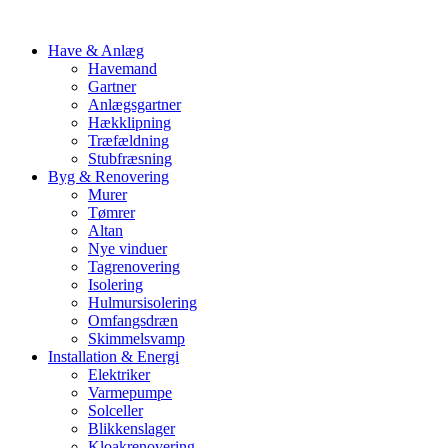
Have & Anlæg
Havemand
Gartner
Anlægsgartner
Hækklipning
Træfældning
Stubfræsning
Byg & Renovering
Murer
Tømrer
Altan
Nye vinduer
Tagrenovering
Isolering
Hulmursisolering
Omfangsdræn
Skimmelsvamp
Installation & Energi
Elektriker
Varmepumpe
Solceller
Blikkenslager
Kloakrenovering