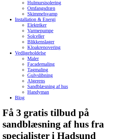
Hulmursisolering
Omfangsdræn
Skimmelsvamp
Installation & Energi
Elektriker
Varmepumpe
Solceller
Blikkenslager
Kloakrenovering
Vedligeholdelse
Maler
Facademaling
Tagmaling
Gulvslibning
Algerens
Sandblæsning af hus
Handyman
Blog
Få 3 gratis tilbud på
sandblæsning af hus fra
specialister i Hadsund