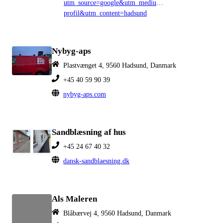
utm_source=google&utm_medium=organic&utm_campa
profil&utm_content=hadsund
Nybyg-aps
Plastvænget 4, 9560 Hadsund, Danmark
+45 40 59 90 39
nybyg-aps.com
Sandblæsning af hus
+45 24 67 40 32
dansk-sandblaesning.dk
Als Maleren
Blåbærvej 4, 9560 Hadsund, Danmark