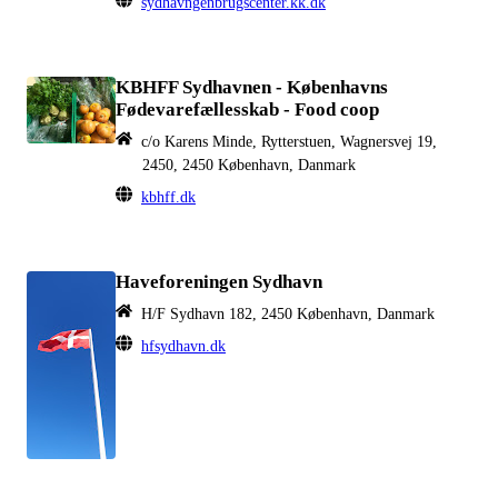
sydhavngenbrugscenter.kk.dk
KBHFF Sydhavnen - Københavns
Fødevarefællesskab - Food coop
c/o Karens Minde, Rytterstuen, Wagnersvej 19,
2450, 2450 København, Danmark
kbhff.dk
Haveforeningen Sydhavn
H/F Sydhavn 182, 2450 København, Danmark
hfsydhavn.dk