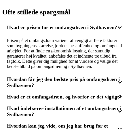
Ofte stillede spørgsmål
Hvad er prisen for et omfangsdræn i Sydhavnen?
Prisen på et omfangsdræn varierer afhængigt af flere faktorer
som bygningens størrelse, jordens beskaffenhed og omfanget af
arbejdet. For at finde en økonomisk løsning, der samtidig
garanterer høj kvalitet, anbefales det at indhente tre tilbud fra
fagfolk. Dette giver dig mulighed for at vurdere og vælge det
bedste tilbud på omfangsdræning i Sydhavnen.
Hvordan får jeg den bedste pris på omfangsdræn i
Sydhavnen?
Hvad er et omfangsdræn, og hvorfor er det vigtigt?
For at sikre dig den mest konkurrencedygtige pris på
omfangsdrænning, er det en god idé at indhente tilbud fra flere
Hvad indebærer installationen af et omfangsdræn i
leverandører. Ved at skaffe tre tilbud, kan du sammenligne
Et omfangsdræn er et drænsystem, der installeres rundt om
priser og kvalitet og vælge den løsning, der bedst fugtsikrer dit
Sydhavnen?
fundamentet på en bygning for at lede vand væk og forebygge
hjem. Husk, at den billiste løsning ikke altid er den mest
fugtproblemer i kældre og fundament. Hvis din kælder har
fordelagtige – det handler om at finde en balance mellem pris
problemer med fugt eller vandindtrængen, kan et omfangsdræn
Hvordan kan jeg vide, om jeg har brug for et
Installation af et omfangsdræn begynder med en grundig