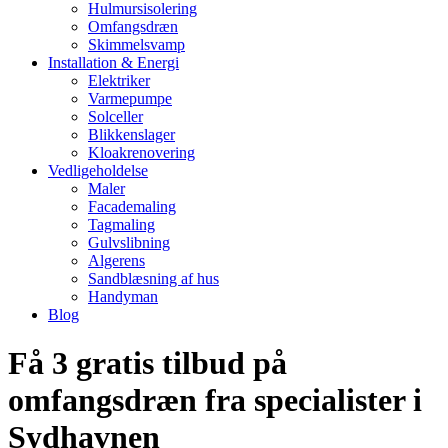
Hulmursisolering
Omfangsdræn
Skimmelsvamp
Installation & Energi
Elektriker
Varmepumpe
Solceller
Blikkenslager
Kloakrenovering
Vedligeholdelse
Maler
Facademaling
Tagmaling
Gulvslibning
Algerens
Sandblæsning af hus
Handyman
Blog
Få 3 gratis tilbud på
omfangsdræn fra specialister i
Sydhavnen