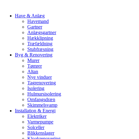
Have & Anlæg
Havemand
Gartner
Anlægsgartner
Hækklipning
Træfældning
Stubfræsning
Byg & Renovering
Murer
Tømrer
Altan
Nye vinduer
Tagrenovering
Isolering
Hulmursisolering
Omfangsdræn
Skimmelsvamp
Installation & Energi
Elektriker
Varmepumpe
Solceller
Blikkenslager
Kloakrenovering