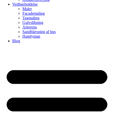
Vedligeholdelse
Maler
Facademaling
Tagmaling
Gulvslibning
Algerens
Sandblæsning af hus
Handyman
Blog