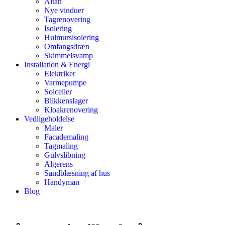
Altan
Nye vinduer
Tagrenovering
Isolering
Hulmursisolering
Omfangsdræn
Skimmelsvamp
Installation & Energi
Elektriker
Varmepumpe
Solceller
Blikkenslager
Kloakrenovering
Vedligeholdelse
Maler
Facademaling
Tagmaling
Gulvslibning
Algerens
Sandblæsning af hus
Handyman
Blog