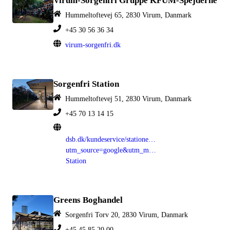
Virum-Sorgenfri Gruppe KFUM-Spejderne
Hummeltoftevej 65, 2830 Virum, Danmark
+45 30 56 36 34
virum-sorgenfri.dk
Sorgenfri Station
Hummeltoftevej 51, 2830 Virum, Danmark
+45 70 13 14 15
dsb.dk/kundeservice/stationer/sorgenfri/?
utm_source=google&utm_medium=organic&utm_campa
Station
Greens Boghandel
Sorgenfri Torv 20, 2830 Virum, Danmark
+45 45 85 20 00