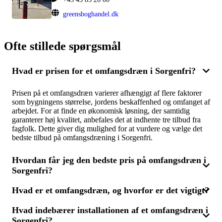
greensboghandel.dk
Ofte stillede spørgsmål
Hvad er prisen for et omfangsdræn i Sorgenfri?
Prisen på et omfangsdræn varierer afhængigt af flere faktorer
som bygningens størrelse, jordens beskaffenhed og omfanget af
arbejdet. For at finde en økonomisk løsning, der samtidig
garanterer høj kvalitet, anbefales det at indhente tre tilbud fra
fagfolk. Dette giver dig mulighed for at vurdere og vælge det
bedste tilbud på omfangsdræning i Sorgenfri.
Hvordan får jeg den bedste pris på omfangsdræn i
Sorgenfri?
Hvad er et omfangsdræn, og hvorfor er det vigtigt?
For at sikre dig den mest konkurrencedygtige pris på
omfangsdrænning, er det en god idé at indhente tilbud fra flere
Hvad indebærer installationen af et omfangsdræn i
leverandører. Ved at skaffe tre tilbud, kan du sammenligne
Et omfangsdræn er et drænsystem, der installeres rundt om
priser og kvalitet og vælge den løsning, der bedst fugtsikrer dit
Sorgenfri?
fundamentet på en bygning for at lede vand væk og forebygge