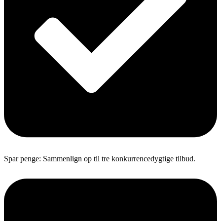
Spar penge: Sammenlign op til tre konkurrencedygtige tilbud.