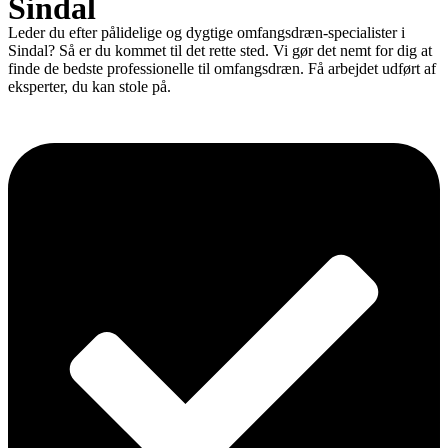
Sindal
Leder du efter pålidelige og dygtige omfangsdræn-specialister i
Sindal? Så er du kommet til det rette sted. Vi gør det nemt for dig at
finde de bedste professionelle til omfangsdræn. Få arbejdet udført af
eksperter, du kan stole på.