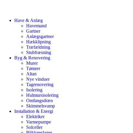
Have & Anlæg
Havemand
Gartner
Anlægsgartner
Hækklipning
Træfældning
Stubfræsning
Byg & Renovering
Murer
Tømrer
Altan
Nye vinduer
Tagrenovering
Isolering
Hulmursisolering
Omfangsdræn
Skimmelsvamp
Installation & Energi
Elektriker
Varmepumpe
Solceller
Blikkenslager