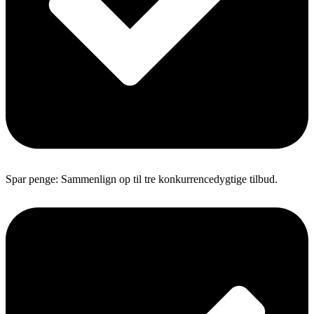
Spar penge: Sammenlign op til tre konkurrencedygtige tilbud.