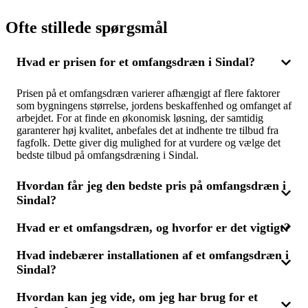
Ofte stillede spørgsmål
Hvad er prisen for et omfangsdræn i Sindal?
Prisen på et omfangsdræn varierer afhængigt af flere faktorer
som bygningens størrelse, jordens beskaffenhed og omfanget af
arbejdet. For at finde en økonomisk løsning, der samtidig
garanterer høj kvalitet, anbefales det at indhente tre tilbud fra
fagfolk. Dette giver dig mulighed for at vurdere og vælge det
bedste tilbud på omfangsdræning i Sindal.
Hvordan får jeg den bedste pris på omfangsdræn i
Sindal?
Hvad er et omfangsdræn, og hvorfor er det vigtigt?
For at sikre dig den mest konkurrencedygtige pris på
omfangsdrænning, er det en god idé at indhente tilbud fra flere
Hvad indebærer installationen af et omfangsdræn i
leverandører. Ved at skaffe tre tilbud, kan du sammenligne
Et omfangsdræn er et drænsystem, der installeres rundt om
priser og kvalitet og vælge den løsning, der bedst fugtsikrer dit
Sindal?
fundamentet på en bygning for at lede vand væk og forebygge
hjem. Husk, at den billiste løsning ikke altid er den mest
fugtproblemer i kældre og fundament. Hvis din kælder har
fordelagtige – det handler om at finde en balance mellem pris
problemer med fugt eller vandindtrængen, kan et omfangsdræn
Hvordan kan jeg vide, om jeg har brug for et
Installation af et omfangsdræn begynder med en grundig
og kvalitet i Sindal.