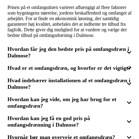
Prisen på et omfangsdræn varierer afhængigt af flere faktorer
som bygningens størrelse, jordens beskaffenhed og omfanget af
arbejdet. For at finde en økonomisk løsning, der samtidig
garanterer høj kvalitet, anbefales det at indhente tre tilbud fra
fagfolk. Dette giver dig mulighed for at vurdere og vælge det
bedste tilbud på omfangsdræning i Dalmose.
Hvordan får jeg den bedste pris på omfangsdræn i
Dalmose?
Hvad er et omfangsdræn, og hvorfor er det vigtigt?
For at sikre dig den mest konkurrencedygtige pris på
omfangsdrænning, er det en god idé at indhente tilbud fra flere
Hvad indebærer installationen af et omfangsdræn i
leverandører. Ved at skaffe tre tilbud, kan du sammenligne
Et omfangsdræn er et drænsystem, der installeres rundt om
priser og kvalitet og vælge den løsning, der bedst fugtsikrer dit
Dalmose?
fundamentet på en bygning for at lede vand væk og forebygge
hjem. Husk, at den billiste løsning ikke altid er den mest
fugtproblemer i kældre og fundament. Hvis din kælder har
fordelagtige – det handler om at finde en balance mellem pris
problemer med fugt eller vandindtrængen, kan et omfangsdræn
Hvordan kan jeg vide, om jeg har brug for et
Installation af et omfangsdræn begynder med en grundig
og kvalitet i Dalmose.
være den rette løsning for fugtsikring og beskyttelse af din
omfangsdræn?
vurdering af din ejendoms forhold. Derefter udvikles en plan
bolig mod fremtidige skader i Dalmose.
for drænsystemet, som placeres omkring fundamentet for
optimal vandafledning. Når installationen er færdig, sikrer en
Hvordan kan jeg få en god pris på
Hvis du bemærker fugtige kældervægge, muglugt eller vand i
inspektion, at drænet fungerer korrekt og beskytter din ejendom
omfangsdrænning i Dalmose?
kælderen, kan det være nødvendigt med et omfangsdræn.
mod fugt. Det er klogt at få tre tilbud for bedst at vurdere
Kontakt en ekspert for at evaluere problemerne og foreslå den
løsningerne i Dalmose.
bedste løsning for fugtsikring. At sammenligne tre tilbud
Hvornår bør man overveje et omfangsdræn?
For at få en konkurrencedygtig pris på omfangsdrænning bør