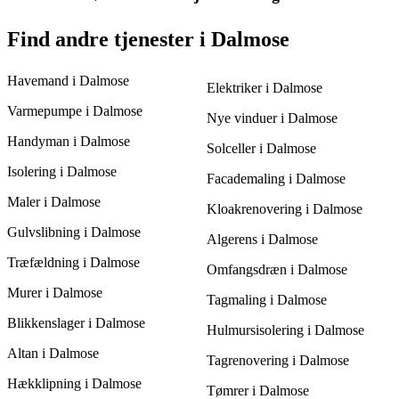
hjælper dig med at finde den mest effektive og professionelle
du overveje at indhente tilbud fra forskellige entreprenører. Tre
løsning i Dalmose.
tilbud giver dig en klar mulighed for at sammenligne både
Et omfangsdræn bør overvejes, hvis der er vedvarende
Find andre tjenester i Dalmose
priser og kvalitet og sikre dig det bedst mulige valg for din
fugtproblemer i kælderen eller ved fundamentet. Synligt
bolig. Kvalitet er afgørende for at undgå fremtidige problemer
vandindtrængen eller fugtskadede vægge bør få dig til at
med fugt og skader.
Havemand i Dalmose
kontakte en professionel for at vurdere behovet for et
Elektriker i Dalmose
drænsystem. Ved at indhente tre tilbud kan du vælge den mest
Varmepumpe i Dalmose
egnede løsning for din ejendom i Dalmose.
Nye vinduer i Dalmose
Handyman i Dalmose
Solceller i Dalmose
Isolering i Dalmose
Facademaling i Dalmose
Maler i Dalmose
Kloakrenovering i Dalmose
Gulvslibning i Dalmose
Algerens i Dalmose
Træfældning i Dalmose
Omfangsdræn i Dalmose
Murer i Dalmose
Tagmaling i Dalmose
Blikkenslager i Dalmose
Hulmursisolering i Dalmose
Altan i Dalmose
Tagrenovering i Dalmose
Hækklipning i Dalmose
Tømrer i Dalmose