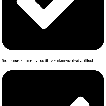
Spar penge: Sammenlign op til tre konkurrencedygtige tilbud.