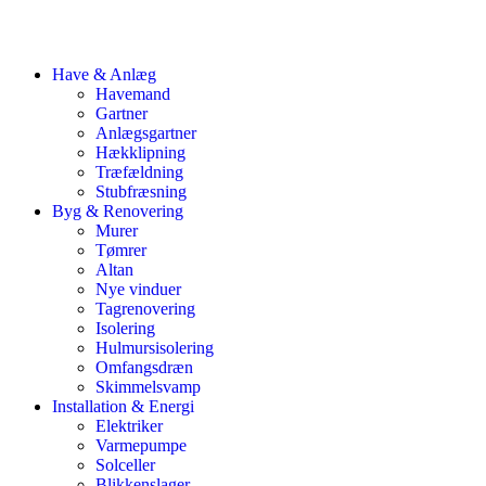
Have & Anlæg
Havemand
Gartner
Anlægsgartner
Hækklipning
Træfældning
Stubfræsning
Byg & Renovering
Murer
Tømrer
Altan
Nye vinduer
Tagrenovering
Isolering
Hulmursisolering
Omfangsdræn
Skimmelsvamp
Installation & Energi
Elektriker
Varmepumpe
Solceller
Blikkenslager