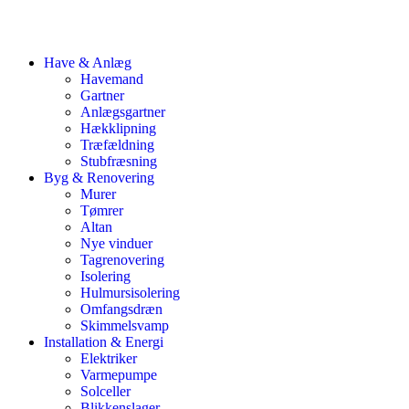
Have & Anlæg
Havemand
Gartner
Anlægsgartner
Hækklipning
Træfældning
Stubfræsning
Byg & Renovering
Murer
Tømrer
Altan
Nye vinduer
Tagrenovering
Isolering
Hulmursisolering
Omfangsdræn
Skimmelsvamp
Installation & Energi
Elektriker
Varmepumpe
Solceller
Blikkenslager