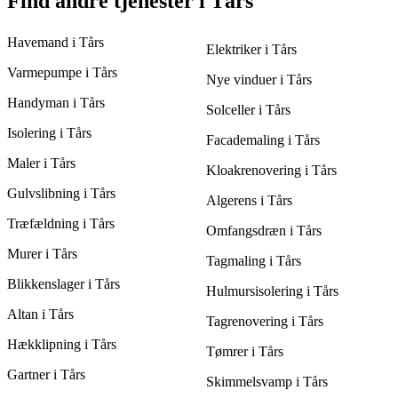
Find andre tjenester i Tårs
estimat på tidsrammen, samt en fordelagtig pris.
flere tilbud og sammenligne både pris og kvalitet. Ved at få 3
tilbud fra forskellige leverandører kan du lettere finde den mest
Havemand i Tårs
passende løsning til dine behov, og dermed bevare kvaliteten
Elektriker i Tårs
uden at sprænge budgettet.
Varmepumpe i Tårs
Nye vinduer i Tårs
Handyman i Tårs
Solceller i Tårs
Isolering i Tårs
Facademaling i Tårs
Maler i Tårs
Kloakrenovering i Tårs
Gulvslibning i Tårs
Algerens i Tårs
Træfældning i Tårs
Omfangsdræn i Tårs
Murer i Tårs
Tagmaling i Tårs
Blikkenslager i Tårs
Hulmursisolering i Tårs
Altan i Tårs
Tagrenovering i Tårs
Hækklipning i Tårs
Tømrer i Tårs
Gartner i Tårs
Skimmelsvamp i Tårs