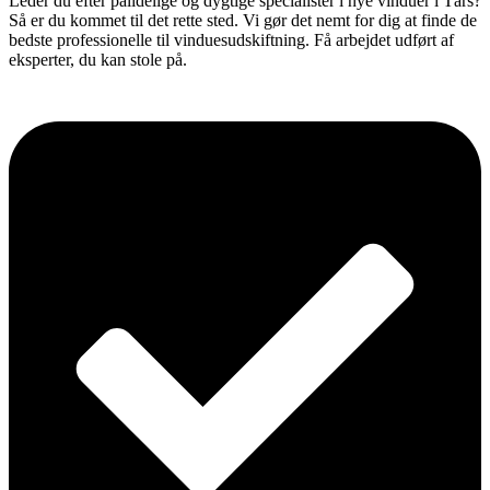
Leder du efter pålidelige og dygtige specialister i nye vinduer i Tårs?
Så er du kommet til det rette sted. Vi gør det nemt for dig at finde de
bedste professionelle til vinduesudskiftning. Få arbejdet udført af
eksperter, du kan stole på.