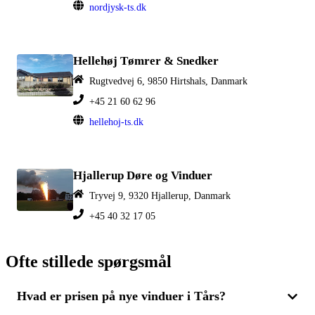
nordjysk-ts.dk
Hellehøj Tømrer & Snedker
Rugtvedvej 6, 9850 Hirtshals, Danmark
+45 21 60 62 96
hellehoj-ts.dk
Hjallerup Døre og Vinduer
Tryvej 9, 9320 Hjallerup, Danmark
+45 40 32 17 05
Ofte stillede spørgsmål
Hvad er prisen på nye vinduer i Tårs?