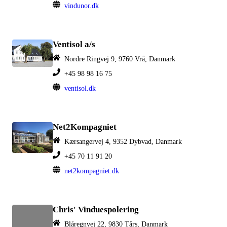
vindunor.dk
Ventisol a/s
Nordre Ringvej 9, 9760 Vrå, Danmark
+45 98 98 16 75
ventisol.dk
Net2Kompagniet
Kærsangervej 4, 9352 Dybvad, Danmark
+45 70 11 91 20
net2kompagniet.dk
Chris' Vinduespolering
Blåregnvej 22, 9830 Tårs, Danmark