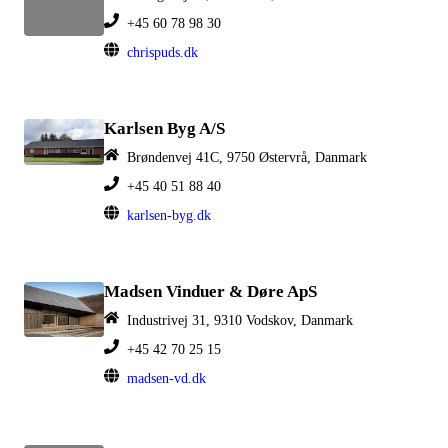
+45 60 78 98 30
chrispuds.dk
Karlsen Byg A/S
Brøndenvej 41C, 9750 Østervrå, Danmark
+45 40 51 88 40
karlsen-byg.dk
Madsen Vinduer & Døre ApS
Industrivej 31, 9310 Vodskov, Danmark
+45 42 70 25 15
madsen-vd.dk