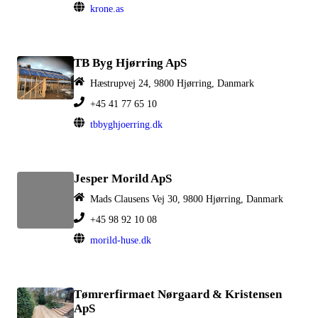
krone.as
TB Byg Hjørring ApS
Hæstrupvej 24, 9800 Hjørring, Danmark
+45 41 77 65 10
tbbyghjoerring.dk
Jesper Morild ApS
Mads Clausens Vej 30, 9800 Hjørring, Danmark
+45 98 92 10 08
morild-huse.dk
Tømrerfirmaet Nørgaard & Kristensen
ApS