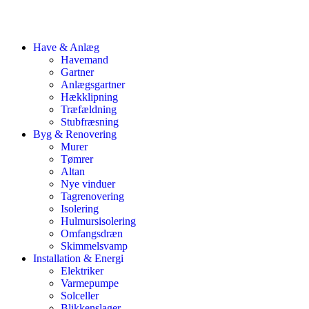
Have & Anlæg
Havemand
Gartner
Anlægsgartner
Hækklipning
Træfældning
Stubfræsning
Byg & Renovering
Murer
Tømrer
Altan
Nye vinduer
Tagrenovering
Isolering
Hulmursisolering
Omfangsdræn
Skimmelsvamp
Installation & Energi
Elektriker
Varmepumpe
Solceller
Blikkenslager