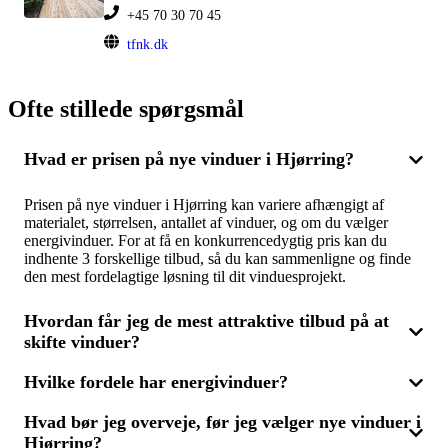
+45 70 30 70 45
tfnk.dk
Ofte stillede spørgsmål
Hvad er prisen på nye vinduer i Hjørring?
Prisen på nye vinduer i Hjørring kan variere afhængigt af
materialet, størrelsen, antallet af vinduer, og om du vælger
energivinduer. For at få en konkurrencedygtig pris kan du
indhente 3 forskellige tilbud, så du kan sammenligne og finde
den mest fordelagtige løsning til dit vinduesprojekt.
Hvordan får jeg de mest attraktive tilbud på at
skifte vinduer?
Hvilke fordele har energivinduer?
For at få de bedste tilbud på vinduesudskiftning skal du
kontakte flere fagfolk og bede om tilbud. Ved at sammenligne 3
Hvad bør jeg overveje, før jeg vælger nye vinduer i
tilbud har du mulighed for at se prisforskellene og de
Energivinduer er designet til at højne dit hus' energieffektivitet
forskellige muligheder, såsom energivinduer, der kan reducere
Hjørring?
ved at mindske varmetabet. Selvom de ofte er dyrere end