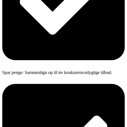
Spar penge: Sammenlign op til tre konkurrencedygtige tilbud.