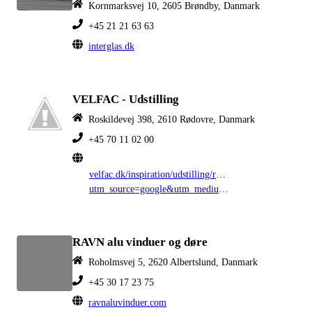
Kornmarksvej 10, 2605 Brøndby, Danmark
+45 21 21 63 63
interglas.dk
VELFAC - Udstilling
Roskildevej 398, 2610 Rødovre, Danmark
+45 70 11 02 00
velfac.dk/inspiration/udstilling/rodovre/?
utm_source=google&utm_medium=organic&utm_campaign=gmb&utm_content=DK2
RAVN alu vinduer og døre
Roholmsvej 5, 2620 Albertslund, Danmark
+45 30 17 23 75
ravnaluvinduer.com