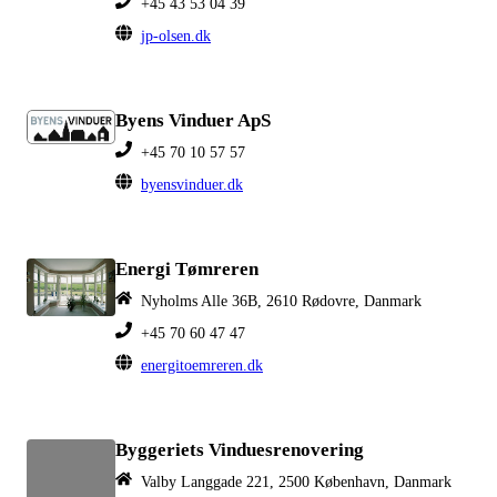
+45 43 53 04 39
jp-olsen.dk
Byens Vinduer ApS
+45 70 10 57 57
byensvinduer.dk
Energi Tømreren
Nyholms Alle 36B, 2610 Rødovre, Danmark
+45 70 60 47 47
energitoemreren.dk
Byggeriets Vinduesrenovering
Valby Langgade 221, 2500 København, Danmark