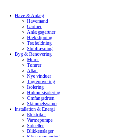
Have & Anlæg
Havemand
Gartner
Anlægsgartner
Hækklipning
Træfældning
Stubfræsning
Byg & Renovering
Murer
Tømrer
Altan
Nye vinduer
Tagrenovering
Isolering
Hulmursisolering
Omfangsdræn
Skimmelsvamp
Installation & Energi
Elektriker
Varmepumpe
Solceller
Blikkenslager
Kloakrenovering