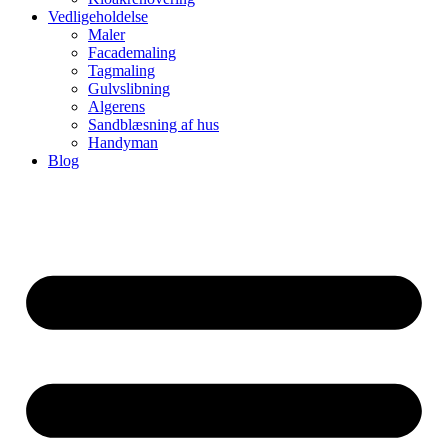
Vedligeholdelse
Maler
Facademaling
Tagmaling
Gulvslibning
Algerens
Sandblæsning af hus
Handyman
Blog