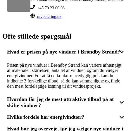
+45 70 23 00 08
mvpolering.dk
Ofte stillede spørgsmål
Hvad er prisen på nye vinduer i Brøndby Strand?
Prisen på nye vinduer i Brøndby Strand kan variere afhængigt
af materialet, størrelsen, antallet af vinduer, og om du vælger
energivinduer. For at få en konkurrencedygtig pris kan du
indhente 3 forskellige tilbud, så du kan sammenligne og finde
den mest fordelagtige løsning til dit vinduesprojekt.
Hvordan får jeg de mest attraktive tilbud på at
skifte vinduer?
Hvilke fordele har energivinduer?
For at få de bedste tilbud på vinduesudskiftning skal du
kontakte flere fagfolk og bede om tilbud. Ved at sammenligne 3
Hvad bør jeg overveje, før jeg vælger nye vinduer i
tilbud har du mulighed for at se prisforskellene og de
Energivinduer er designet til at højne dit hus' energieffektivitet