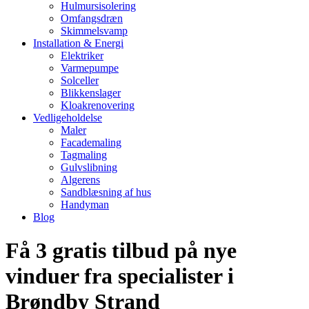
Hulmursisolering
Omfangsdræn
Skimmelsvamp
Installation & Energi
Elektriker
Varmepumpe
Solceller
Blikkenslager
Kloakrenovering
Vedligeholdelse
Maler
Facademaling
Tagmaling
Gulvslibning
Algerens
Sandblæsning af hus
Handyman
Blog
Få 3 gratis tilbud på nye
vinduer fra specialister i
Brøndby Strand