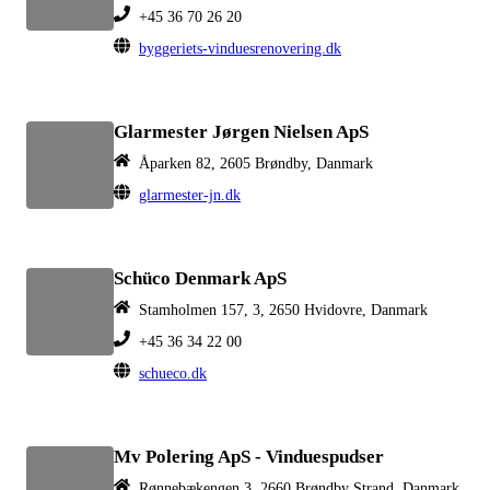
+45 36 70 26 20
byggeriets-vinduesrenovering.dk
Glarmester Jørgen Nielsen ApS
Åparken 82, 2605 Brøndby, Danmark
glarmester-jn.dk
Schüco Denmark ApS
Stamholmen 157, 3, 2650 Hvidovre, Danmark
+45 36 34 22 00
schueco.dk
Mv Polering ApS - Vinduespudser
Rønnebækengen 3, 2660 Brøndby Strand, Danmark