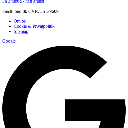
Få 3 tilbud - helt gratis!
Faa3tilbud.dk CVR: 36139609
Om os
Cookie & Privatpolitik
Sitemap
Google