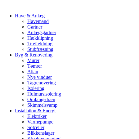
Have & Anlæg
Havemand
Gartner
Anlægsgartner
Hækklipning
Træfældning
Stubfræsning
Byg & Renovering
Murer
Tømrer
Altan
Nye vinduer
Tagrenovering
Isolering
Hulmursisolering
Omfangsdræn
Skimmelsvamp
Installation & Energi
Elektriker
Varmepumpe
Solceller
Blikkenslager
Kloakrenovering