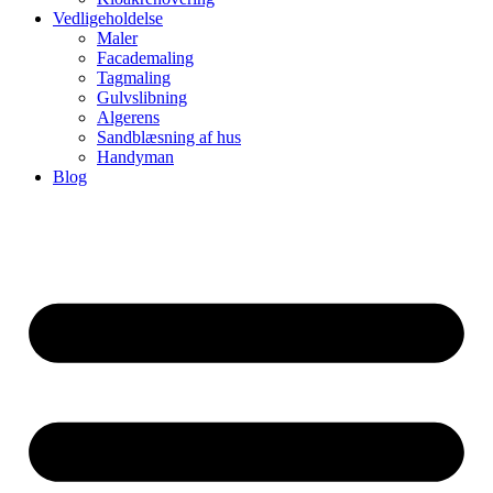
Vedligeholdelse
Maler
Facademaling
Tagmaling
Gulvslibning
Algerens
Sandblæsning af hus
Handyman
Blog