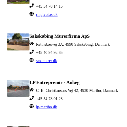
+45 54 78 14 15
ringtvedas.dk
Sakskøbing Murerfirma ApS
Rønnebærvej 3A, 4990 Sakskøbing, Danmark
+45 40 94 92 85
sax-murer.dk
LP Entreprenør - Anlæg
C. E. Christiansens Vej 42, 4930 Maribo, Danmark
+45 54 78 01 28
lp-maribo.dk