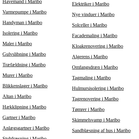
dyrere, men ved at indhente 3 tilbud kan du finde den bedste
Havemand i Maribo
Elektriker i Maribo
pris og en murermester, der tilbyder høj kvalitet til en fair pris.
Varmepumpe i Maribo
Nye vinduer i Maribo
Handyman i Maribo
Solceller i Maribo
Isolering i Maribo
Facademaling i Maribo
Maler i Maribo
Kloakrenovering i Maribo
Gulvslibning i Maribo
Algerens i Maribo
Træfældning i Maribo
Omfangsdræn i Maribo
Murer i Maribo
Tagmaling i Maribo
Blikkenslager i Maribo
Hulmursisolering i Maribo
Altan i Maribo
Tagrenovering i Maribo
Hækklipning i Maribo
Tømrer i Maribo
Gartner i Maribo
Skimmelsvamp i Maribo
Anlægsgartner i Maribo
Sandblæsning af hus i Maribo
Stubfræsning i Maribo