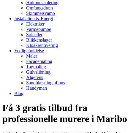
Hulmursisolering
Omfangsdræn
Skimmelsvamp
Installation & Energi
Elektriker
Varmepumpe
Solceller
Blikkenslager
Kloakrenovering
Vedligeholdelse
Maler
Facademaling
Tagmaling
Gulvslibning
Algerens
Sandblæsning af hus
Handyman
Blog
Få 3 gratis tilbud fra
professionelle murere i Maribo