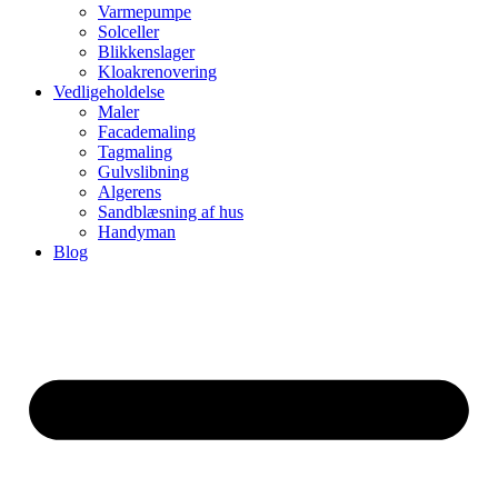
Varmepumpe
Solceller
Blikkenslager
Kloakrenovering
Vedligeholdelse
Maler
Facademaling
Tagmaling
Gulvslibning
Algerens
Sandblæsning af hus
Handyman
Blog