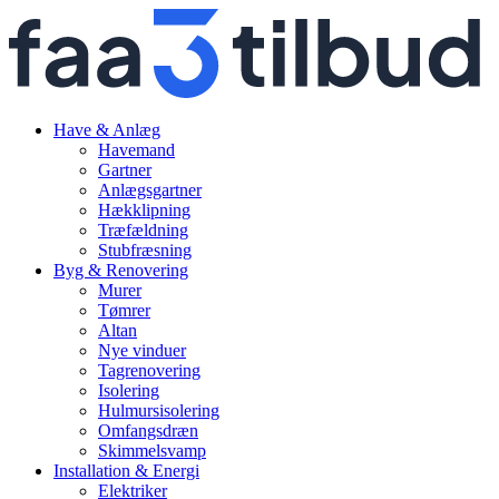
Have & Anlæg
Havemand
Gartner
Anlægsgartner
Hækklipning
Træfældning
Stubfræsning
Byg & Renovering
Murer
Tømrer
Altan
Nye vinduer
Tagrenovering
Isolering
Hulmursisolering
Omfangsdræn
Skimmelsvamp
Installation & Energi
Elektriker