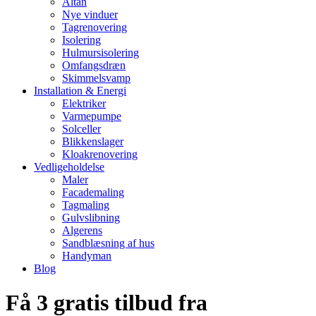
Altan
Nye vinduer
Tagrenovering
Isolering
Hulmursisolering
Omfangsdræn
Skimmelsvamp
Installation & Energi
Elektriker
Varmepumpe
Solceller
Blikkenslager
Kloakrenovering
Vedligeholdelse
Maler
Facademaling
Tagmaling
Gulvslibning
Algerens
Sandblæsning af hus
Handyman
Blog
Få 3 gratis tilbud fra