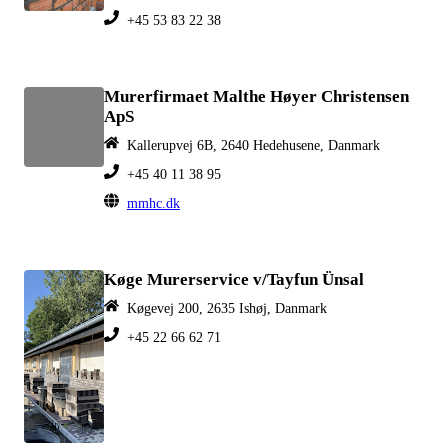
+45 53 83 22 38
Murerfirmaet Malthe Høyer Christensen
ApS
Kallerupvej 6B, 2640 Hedehusene, Danmark
+45 40 11 38 95
mmhc.dk
Køge Murerservice v/Tayfun Ünsal
Køgevej 200, 2635 Ishøj, Danmark
+45 22 66 62 71