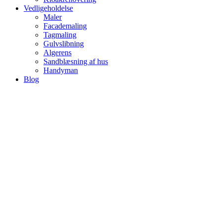
Vedligeholdelse
Maler
Facademaling
Tagmaling
Gulvslibning
Algerens
Sandblæsning af hus
Handyman
Blog