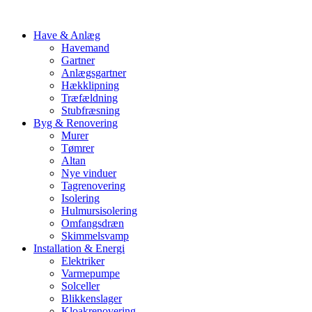
Have & Anlæg
Havemand
Gartner
Anlægsgartner
Hækklipning
Træfældning
Stubfræsning
Byg & Renovering
Murer
Tømrer
Altan
Nye vinduer
Tagrenovering
Isolering
Hulmursisolering
Omfangsdræn
Skimmelsvamp
Installation & Energi
Elektriker
Varmepumpe
Solceller
Blikkenslager
Kloakrenovering