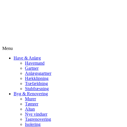
Menu
Have & Anlæg
Havemand
Gartner
Anlægsgartner
Hækklipning
Træfældning
Stubfræsning
Byg & Renovering
Murer
Tømrer
Altan
Nye vinduer
Tagrenovering
Isolering