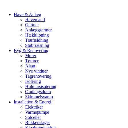
Have & Anlæg
Havemand
Gartner
Anlægsgartner
Hækklipning
Træfældning
Stubfræsning
Byg & Renovering
Murer
Tømrer
Altan
Nye vinduer
Tagrenovering
Isolering
Hulmursisolering
Omfangsdræn
Skimmelsvamp
Installation & Energi
Elektriker
Varmepumpe
Solceller
Blikkenslager
Kloakrenovering