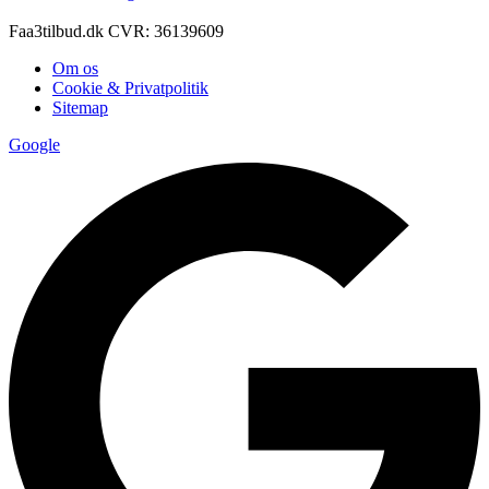
Faa3tilbud.dk CVR: 36139609
Om os
Cookie & Privatpolitik
Sitemap
Google