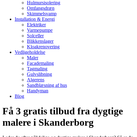
Hulmursisolering
Omfangsdræn
Skimmelsvamp
Installation & Energi
Elektriker
Varmepumpe
Solceller
Blikkenslager
Kloakrenovering
Vedligeholdelse
Maler
Facademaling
Tagmaling
Gulvslibning
Algerens
Sandblæsning af hus
Handyman
Blog
Få 3 gratis tilbud fra dygtige
malere i Skanderborg