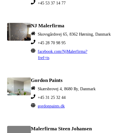
+45 53 37 14 77
NJ Malerfirma
Skovsgårdsvej 65, 8362 Hørning, Danmark
+45 28 70 98 95
facebook.com/NjMalerfirma?
fref=ts
Gordon Paints
Skærsbrovej 4, 8680 Ry, Danmark
+45 31 25 32 44
gordonpaints.dk
Malerfirma Steen Johansen