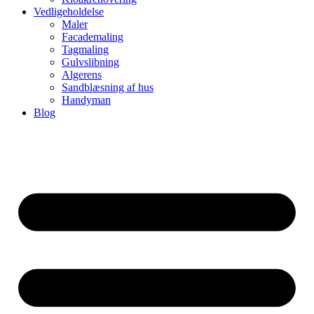
Vedligeholdelse
Maler
Facademaling
Tagmaling
Gulvslibning
Algerens
Sandblæsning af hus
Handyman
Blog