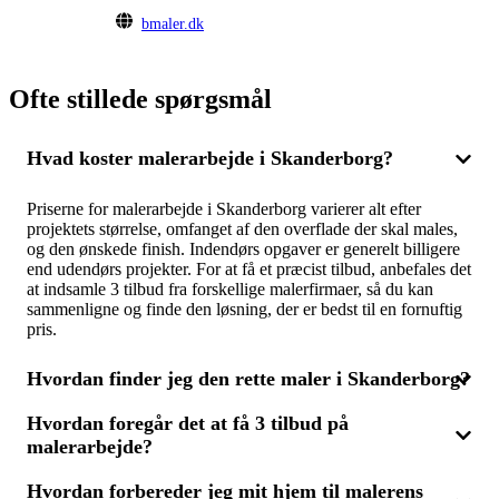
bmaler.dk
Ofte stillede spørgsmål
Hvad koster malerarbejde i Skanderborg?
Priserne for malerarbejde i Skanderborg varierer alt efter
projektets størrelse, omfanget af den overflade der skal males,
og den ønskede finish. Indendørs opgaver er generelt billigere
end udendørs projekter. For at få et præcist tilbud, anbefales det
at indsamle 3 tilbud fra forskellige malerfirmaer, så du kan
sammenligne og finde den løsning, der er bedst til en fornuftig
pris.
Hvordan finder jeg den rette maler i Skanderborg?
Hvordan foregår det at få 3 tilbud på
For at finde den ideelle maler i Skanderborg, kan du begynde
malerarbejde?
med at modtage 3 forskellige tilbud fra malerfirmaer. Det er
vigtigt ikke kun at overveje prisen, men også at tage højde for
firmaernes anmeldelser og erfaring. Vælg en maler, der kan
Hvordan forbereder jeg mit hjem til malerens
Ved at anmode om 3 tilbud på malerarbejde, skal du kort