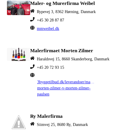
Maler- og Murerfirma Weibel
Rypevej 3, 8362 Hørning, Danmark
+45 30 28 87 87
mmweibel.dk
Malerfirmaet Morten Zilmer
Haraldsvej 15, 8660 Skanderborg, Danmark
+45 20 72 93 15
3byggetilbud.dk/leverandoer/malerfirma-
morten-zilmer-v-morten-zilmer-
paulsen
Ry Malerfirma
Siimvej 25, 8680 Ry, Danmark