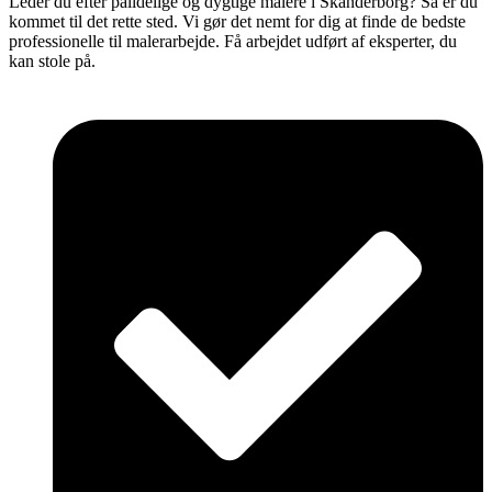
Leder du efter pålidelige og dygtige malere i Skanderborg? Så er du
kommet til det rette sted. Vi gør det nemt for dig at finde de bedste
professionelle til malerarbejde. Få arbejdet udført af eksperter, du
kan stole på.