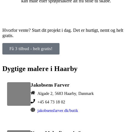
kan male eller sprøjtelakere alt fra stole til skabe.
Hvorfor vente? Start dit projekt i dag. Det er hurtigt, nemt og helt
gratis.
Få 3 tilbud - helt gratis!
Dygtige malere i Haarby
Jakobsens Farver
Algade 2, 5683 Haarby, Danmark
+45 64 73 18 02
jakobsensfarver.dk/butik