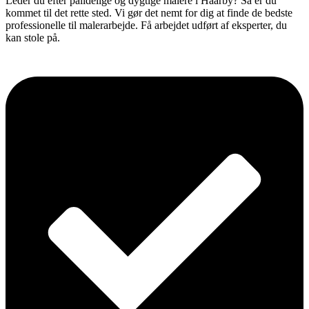
Leder du efter pålidelige og dygtige malere i Haarby? Så er du
kommet til det rette sted. Vi gør det nemt for dig at finde de bedste
professionelle til malerarbejde. Få arbejdet udført af eksperter, du
kan stole på.