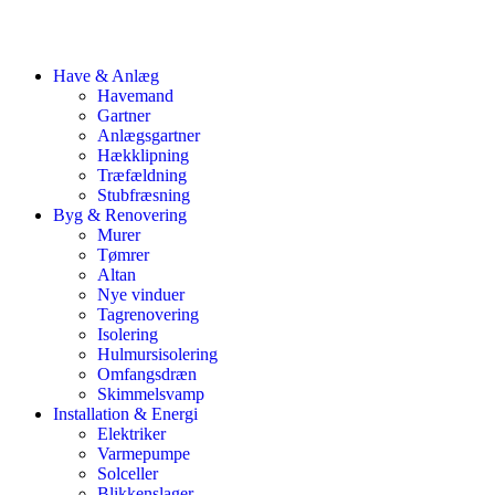
Have & Anlæg
Havemand
Gartner
Anlægsgartner
Hækklipning
Træfældning
Stubfræsning
Byg & Renovering
Murer
Tømrer
Altan
Nye vinduer
Tagrenovering
Isolering
Hulmursisolering
Omfangsdræn
Skimmelsvamp
Installation & Energi
Elektriker
Varmepumpe
Solceller
Blikkenslager