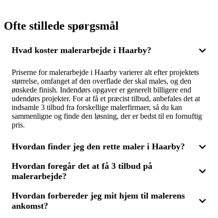
Ofte stillede spørgsmål
Hvad koster malerarbejde i Haarby?
Priserne for malerarbejde i Haarby varierer alt efter projektets
størrelse, omfanget af den overflade der skal males, og den
ønskede finish. Indendørs opgaver er generelt billigere end
udendørs projekter. For at få et præcist tilbud, anbefales det at
indsamle 3 tilbud fra forskellige malerfirmaer, så du kan
sammenligne og finde den løsning, der er bedst til en fornuftig
pris.
Hvordan finder jeg den rette maler i Haarby?
Hvordan foregår det at få 3 tilbud på
For at finde den ideelle maler i Haarby, kan du begynde med at
malerarbejde?
modtage 3 forskellige tilbud fra malerfirmaer. Det er vigtigt
ikke kun at overveje prisen, men også at tage højde for
firmaernes anmeldelser og erfaring. Vælg en maler, der kan
Hvordan forbereder jeg mit hjem til malerens
Ved at anmode om 3 tilbud på malerarbejde, skal du kort
levere kvalitet til den pris, der matcher dine forventninger.
ankomst?
beskrive din opgave. Derefter sender forskellige malerfirmaer
deres tilbud til dig. Dette giver dig mulighed for at