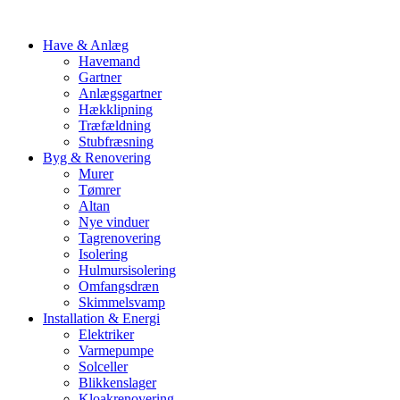
Have & Anlæg
Havemand
Gartner
Anlægsgartner
Hækklipning
Træfældning
Stubfræsning
Byg & Renovering
Murer
Tømrer
Altan
Nye vinduer
Tagrenovering
Isolering
Hulmursisolering
Omfangsdræn
Skimmelsvamp
Installation & Energi
Elektriker
Varmepumpe
Solceller
Blikkenslager
Kloakrenovering