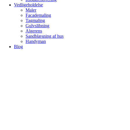
Vedligeholdelse
Maler
Facademaling
Tagmaling
Gulvslibning
Algerens
Sandblæsning af hus
Handyman
Blog