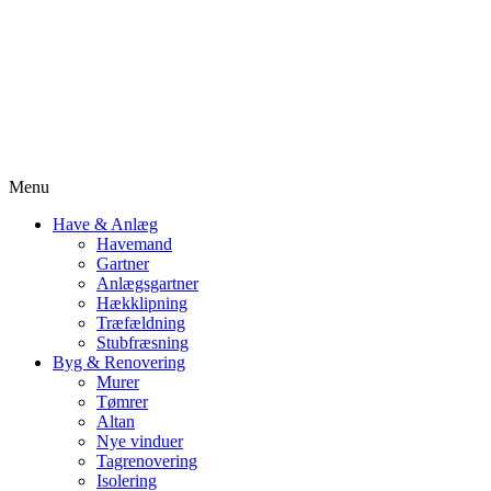
Menu
Have & Anlæg
Havemand
Gartner
Anlægsgartner
Hækklipning
Træfældning
Stubfræsning
Byg & Renovering
Murer
Tømrer
Altan
Nye vinduer
Tagrenovering
Isolering