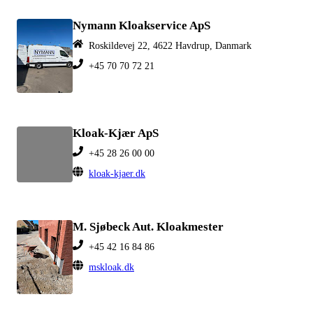
Nymann Kloakservice ApS
Roskildevej 22, 4622 Havdrup, Danmark
+45 70 70 72 21
Kloak-Kjær ApS
+45 28 26 00 00
kloak-kjaer.dk
M. Sjøbeck Aut. Kloakmester
+45 42 16 84 86
mskloak.dk