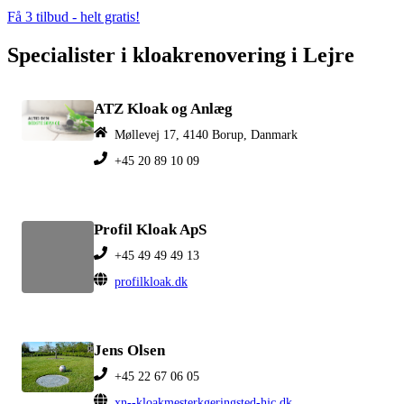
Få 3 tilbud - helt gratis!
Specialister i kloakrenovering i Lejre
ATZ Kloak og Anlæg
Møllevej 17, 4140 Borup, Danmark
+45 20 89 10 09
Profil Kloak ApS
+45 49 49 49 13
profilkloak.dk
Jens Olsen
+45 22 67 06 05
xn--kloakmesterkgeringsted-hjc.dk