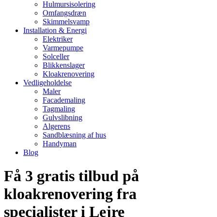
Hulmursisolering
Omfangsdræn
Skimmelsvamp
Installation & Energi
Elektriker
Varmepumpe
Solceller
Blikkenslager
Kloakrenovering
Vedligeholdelse
Maler
Facademaling
Tagmaling
Gulvslibning
Algerens
Sandblæsning af hus
Handyman
Blog
Få 3 gratis tilbud på
kloakrenovering fra
specialister i Lejre