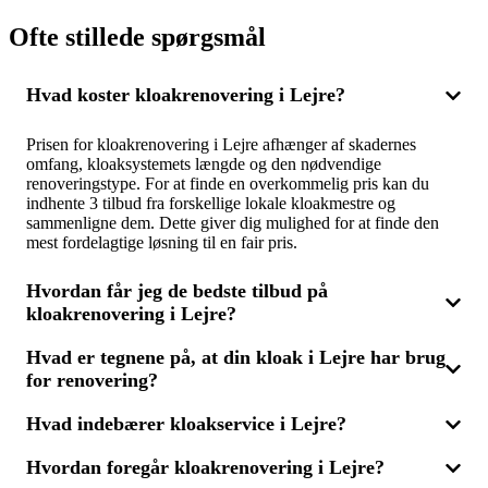
Ofte stillede spørgsmål
Hvad koster kloakrenovering i Lejre?
Prisen for kloakrenovering i Lejre afhænger af skadernes
omfang, kloaksystemets længde og den nødvendige
renoveringstype. For at finde en overkommelig pris kan du
indhente 3 tilbud fra forskellige lokale kloakmestre og
sammenligne dem. Dette giver dig mulighed for at finde den
mest fordelagtige løsning til en fair pris.
Hvordan får jeg de bedste tilbud på
kloakrenovering i Lejre?
Hvad er tegnene på, at din kloak i Lejre har brug
For at sikre de bedste tilbud på kloakrenovering i Lejre skal du
for renovering?
kontakte flere erfarne kloakmestre for at indhente tilbud. Ved at
sammenligne 3 forskellige tilbud kan du vælge den ideelle pris
og kvalitet, der passer til dine behov. Sørg for, at tilbuddene
Hvad indebærer kloakservice i Lejre?
Tegn på, at din kloak i Lejre måske skal renoveres, kan være
indeholder en detaljeret beskrivelse af opgaverne, så du kan
hyppige tilstopninger, ubehagelig lugt eller langsom dræning.
vælge den mest effektive løsning.
Hvordan foregår kloakrenovering i Lejre?
Nogle gange kan du også finde revner eller forskydninger i
Kloakservice i Lejre omfatter en række ydelser som inspektion