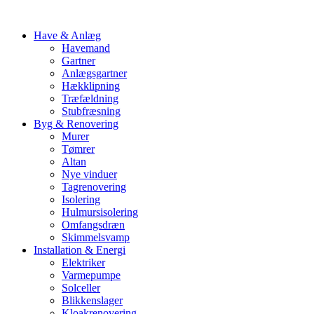
Have & Anlæg
Havemand
Gartner
Anlægsgartner
Hækklipning
Træfældning
Stubfræsning
Byg & Renovering
Murer
Tømrer
Altan
Nye vinduer
Tagrenovering
Isolering
Hulmursisolering
Omfangsdræn
Skimmelsvamp
Installation & Energi
Elektriker
Varmepumpe
Solceller
Blikkenslager
Kloakrenovering