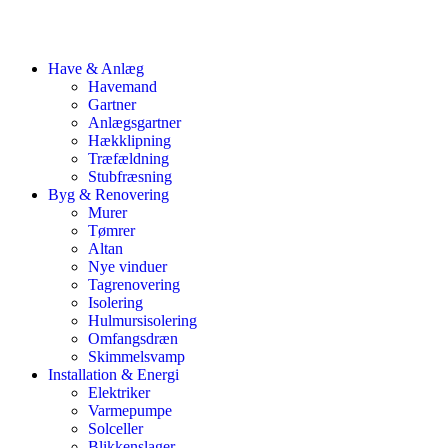
Have & Anlæg
Havemand
Gartner
Anlægsgartner
Hækklipning
Træfældning
Stubfræsning
Byg & Renovering
Murer
Tømrer
Altan
Nye vinduer
Tagrenovering
Isolering
Hulmursisolering
Omfangsdræn
Skimmelsvamp
Installation & Energi
Elektriker
Varmepumpe
Solceller
Blikkenslager