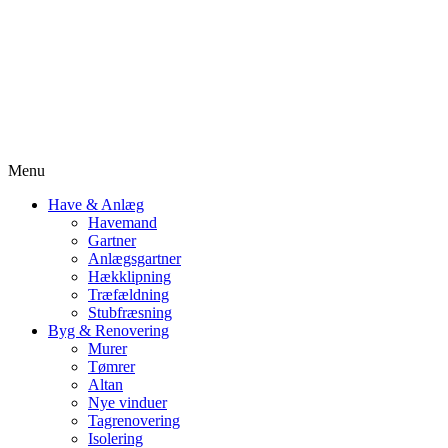
Menu
Have & Anlæg
Havemand
Gartner
Anlægsgartner
Hækklipning
Træfældning
Stubfræsning
Byg & Renovering
Murer
Tømrer
Altan
Nye vinduer
Tagrenovering
Isolering