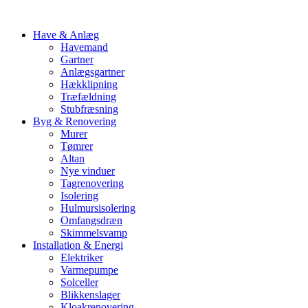
Have & Anlæg
Havemand
Gartner
Anlægsgartner
Hækklipning
Træfældning
Stubfræsning
Byg & Renovering
Murer
Tømrer
Altan
Nye vinduer
Tagrenovering
Isolering
Hulmursisolering
Omfangsdræn
Skimmelsvamp
Installation & Energi
Elektriker
Varmepumpe
Solceller
Blikkenslager
Kloakrenovering