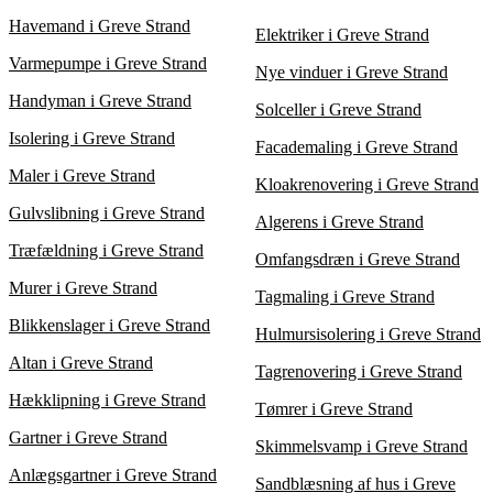
grundig sammenligning. Ved at få 3 tilbud fra forskellige
kloakmestre kan du finde den bedste aftale uden at gå på
Havemand i Greve Strand
Elektriker i Greve Strand
kompromis med kvaliteten. Overvej både prisen og den
foreslåede arbejdsmåde for at vælge den bedste løsning.
Varmepumpe i Greve Strand
Nye vinduer i Greve Strand
Handyman i Greve Strand
Solceller i Greve Strand
Isolering i Greve Strand
Facademaling i Greve Strand
Maler i Greve Strand
Kloakrenovering i Greve Strand
Gulvslibning i Greve Strand
Algerens i Greve Strand
Træfældning i Greve Strand
Omfangsdræn i Greve Strand
Murer i Greve Strand
Tagmaling i Greve Strand
Blikkenslager i Greve Strand
Hulmursisolering i Greve Strand
Altan i Greve Strand
Tagrenovering i Greve Strand
Hækklipning i Greve Strand
Tømrer i Greve Strand
Gartner i Greve Strand
Skimmelsvamp i Greve Strand
Anlægsgartner i Greve Strand
Sandblæsning af hus i Greve