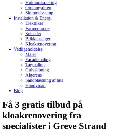
Hulmursisolering
Omfangsdræn
Skimmelsvamp
Installation & Energi
Elektriker
Varmepumpe
Solceller
Blikkenslager
Kloakrenovering
Vedligeholdelse
Maler
Facademaling
Tagmaling
Gulvslibning
Algerens
Sandblæsning af hus
Handyman
Blog
Få 3 gratis tilbud på
kloakrenovering fra
specialister i Greve Strand