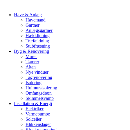
Have & Anlæg
Havemand
Gartner
Anlægsgartner
Hækklipning
Træfældning
Stubfræsning
Byg & Renovering
Murer
Tømrer
Altan
Nye vinduer
Tagrenovering
Isolering
Hulmursisolering
Omfangsdræn
Skimmelsvamp
Installation & Energi
Elektriker
Varmepumpe
Solceller
Blikkenslager
Kloakrenovering