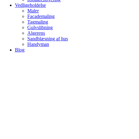
Vedligeholdelse
Maler
Facademaling
Tagmaling
Gulvslibning
Algerens
Sandblæsning af hus
Handyman
Blog