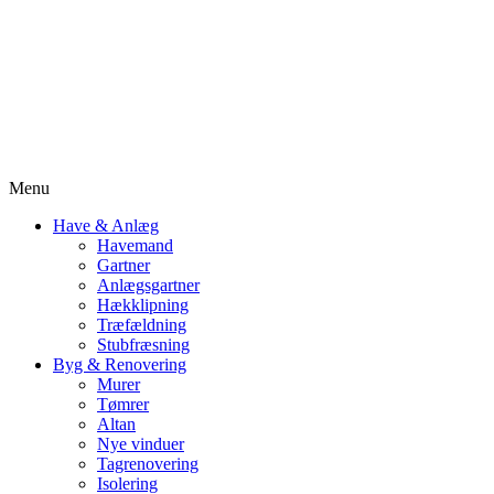
Menu
Have & Anlæg
Havemand
Gartner
Anlægsgartner
Hækklipning
Træfældning
Stubfræsning
Byg & Renovering
Murer
Tømrer
Altan
Nye vinduer
Tagrenovering
Isolering