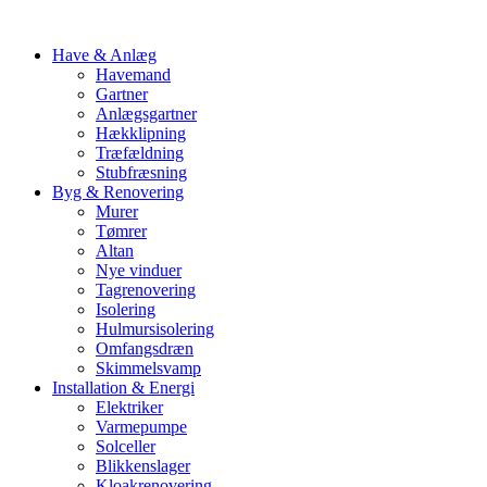
Have & Anlæg
Havemand
Gartner
Anlægsgartner
Hækklipning
Træfældning
Stubfræsning
Byg & Renovering
Murer
Tømrer
Altan
Nye vinduer
Tagrenovering
Isolering
Hulmursisolering
Omfangsdræn
Skimmelsvamp
Installation & Energi
Elektriker
Varmepumpe
Solceller
Blikkenslager
Kloakrenovering