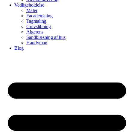
Vedligeholdelse
Maler
Facademaling
Tagmaling
Gulvslibning
Algerens
Sandblæsning af hus
Handyman
Blog