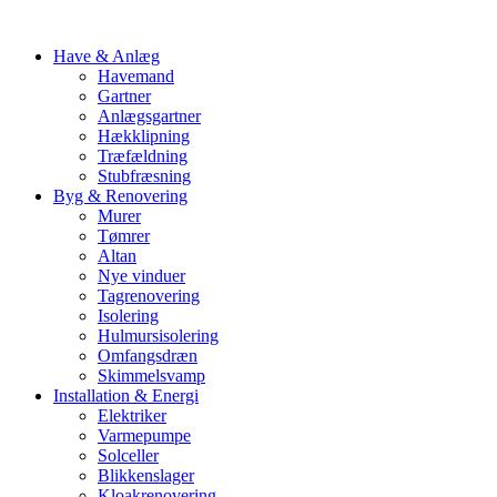
Have & Anlæg
Havemand
Gartner
Anlægsgartner
Hækklipning
Træfældning
Stubfræsning
Byg & Renovering
Murer
Tømrer
Altan
Nye vinduer
Tagrenovering
Isolering
Hulmursisolering
Omfangsdræn
Skimmelsvamp
Installation & Energi
Elektriker
Varmepumpe
Solceller
Blikkenslager
Kloakrenovering