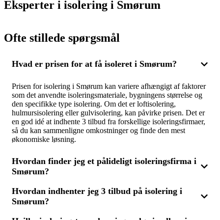
Eksperter i isolering i Smørum
Ofte stillede spørgsmål
Hvad er prisen for at få isoleret i Smørum?
Prisen for isolering i Smørum kan variere afhængigt af faktorer
som det anvendte isoleringsmateriale, bygningens størrelse og
den specifikke type isolering. Om det er loftisolering,
hulmursisolering eller gulvisolering, kan påvirke prisen. Det er
en god idé at indhente 3 tilbud fra forskellige isoleringsfirmaer,
så du kan sammenligne omkostninger og finde den mest
økonomiske løsning.
Hvordan finder jeg et pålideligt isoleringsfirma i
Smørum?
Hvordan indhenter jeg 3 tilbud på isolering i
For at finde det bedste isoleringsfirma i Smørum, kan du
Smørum?
indhente 3 tilbud og sammenligne dem. Vælg et firma med
stærke anmeldelser og erfaring inden for isoleringsarbejde. Det