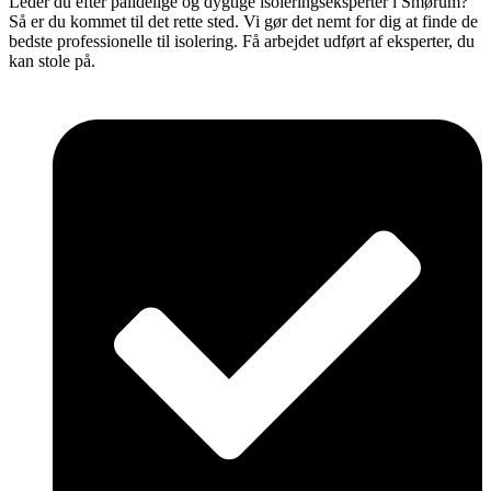
Leder du efter pålidelige og dygtige isoleringseksperter i Smørum?
Så er du kommet til det rette sted. Vi gør det nemt for dig at finde de
bedste professionelle til isolering. Få arbejdet udført af eksperter, du
kan stole på.