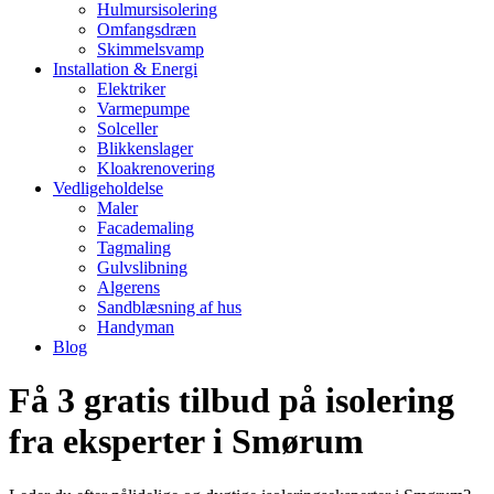
Hulmursisolering
Omfangsdræn
Skimmelsvamp
Installation & Energi
Elektriker
Varmepumpe
Solceller
Blikkenslager
Kloakrenovering
Vedligeholdelse
Maler
Facademaling
Tagmaling
Gulvslibning
Algerens
Sandblæsning af hus
Handyman
Blog
Få 3 gratis tilbud på isolering
fra eksperter i Smørum