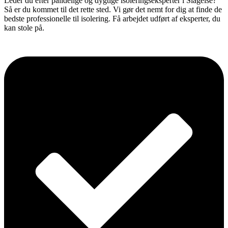
Leder du efter pålidelige og dygtige isoleringseksperter i Slagelse?
Så er du kommet til det rette sted. Vi gør det nemt for dig at finde de
bedste professionelle til isolering. Få arbejdet udført af eksperter, du
kan stole på.