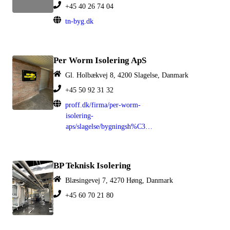
+45 40 26 74 04
tn-byg.dk
Per Worm Isolering ApS
Gl. Holbækvej 8, 4200 Slagelse, Danmark
+45 50 92 31 32
proff.dk/firma/per-worm-
isolering-
aps/slagelse/bygningsh%C3%A5ndv%C3%A6rkere/GOKR1TI07TR
BP Teknisk Isolering
Blæsingevej 7, 4270 Høng, Danmark
+45 60 70 21 80