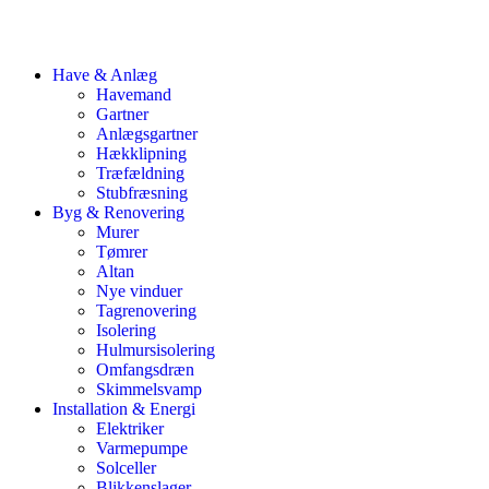
Have & Anlæg
Havemand
Gartner
Anlægsgartner
Hækklipning
Træfældning
Stubfræsning
Byg & Renovering
Murer
Tømrer
Altan
Nye vinduer
Tagrenovering
Isolering
Hulmursisolering
Omfangsdræn
Skimmelsvamp
Installation & Energi
Elektriker
Varmepumpe
Solceller
Blikkenslager