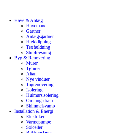
Have & Anlæg
Havemand
Gartner
Anlægsgartner
Hækklipning
Træfældning
Stubfræsning
Byg & Renovering
Murer
Tømrer
Altan
Nye vinduer
Tagrenovering
Isolering
Hulmursisolering
Omfangsdræn
Skimmelsvamp
Installation & Energi
Elektriker
Varmepumpe
Solceller
Blikkenslager