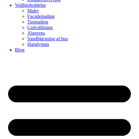
Vedligeholdelse
Maler
Facademaling
Tagmaling
Gulvslibning
Algerens
Sandblæsning af hus
Handyman
Blog