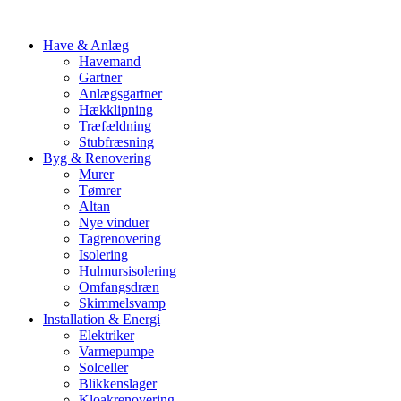
Have & Anlæg
Havemand
Gartner
Anlægsgartner
Hækklipning
Træfældning
Stubfræsning
Byg & Renovering
Murer
Tømrer
Altan
Nye vinduer
Tagrenovering
Isolering
Hulmursisolering
Omfangsdræn
Skimmelsvamp
Installation & Energi
Elektriker
Varmepumpe
Solceller
Blikkenslager
Kloakrenovering