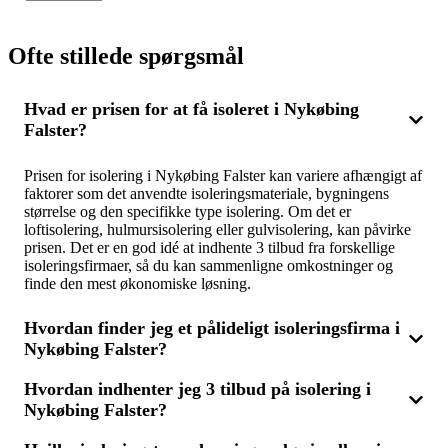
Ofte stillede spørgsmål
Hvad er prisen for at få isoleret i Nykøbing
Falster?
Prisen for isolering i Nykøbing Falster kan variere afhængigt af
faktorer som det anvendte isoleringsmateriale, bygningens
størrelse og den specifikke type isolering. Om det er
loftisolering, hulmursisolering eller gulvisolering, kan påvirke
prisen. Det er en god idé at indhente 3 tilbud fra forskellige
isoleringsfirmaer, så du kan sammenligne omkostninger og
finde den mest økonomiske løsning.
Hvordan finder jeg et pålideligt isoleringsfirma i
Nykøbing Falster?
Hvordan indhenter jeg 3 tilbud på isolering i
For at finde det bedste isoleringsfirma i Nykøbing Falster, kan
Nykøbing Falster?
du indhente 3 tilbud og sammenligne dem. Vælg et firma med
stærke anmeldelser og erfaring inden for isoleringsarbejde. Det