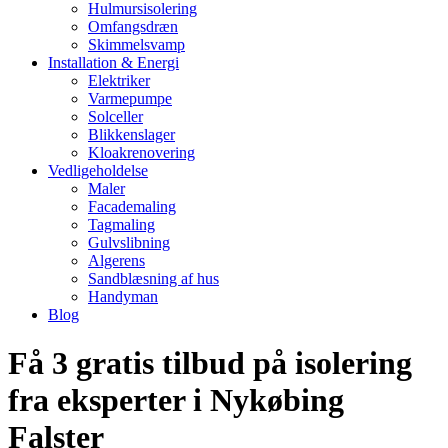
Hulmursisolering
Omfangsdræn
Skimmelsvamp
Installation & Energi
Elektriker
Varmepumpe
Solceller
Blikkenslager
Kloakrenovering
Vedligeholdelse
Maler
Facademaling
Tagmaling
Gulvslibning
Algerens
Sandblæsning af hus
Handyman
Blog
Få 3 gratis tilbud på isolering
fra eksperter i Nykøbing
Falster