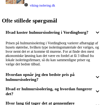
viking-isolering.dk
Ofte stillede spørgsmål
Hvad koster hulmursisolering i Vordingborg?
Prisen på hulmursisolering i Vordingborg varierer afhængigt af
husets størrelse, hvilken type isoleringsmateriale der vælges, og
hvor nemt det er at komme til murene. For at finde den mest
økonomiske løsning kan det være en fordel at få 3 tilbud fra
lokale isoleringsfirmaer, så du kan sammenligne priser og
vælge det bedste tilbud.
Hvordan opnår jeg den bedste pris på
hulmursisolering?
Hvad er hulmursisolering, og hvordan fungerer
For at få den bedste pris på hulmursisolering bør du anmode
det?
om 3 tilbud fra forskellige isoleringsfirmaer. Ved at
sammenligne de tilbud, du modtager, kan du finde den mest
prisvenlige løsning, der samtidig sikrer høj kvalitet og optimal
Hvor lang tid tager det at gennemføre
Hulmursisolering er en metode, hvor isoleringsmateriale