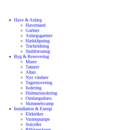
Have & Anlæg
Havemand
Gartner
Anlægsgartner
Hækklipning
Træfældning
Stubfræsning
Byg & Renovering
Murer
Tømrer
Altan
Nye vinduer
Tagrenovering
Isolering
Hulmursisolering
Omfangsdræn
Skimmelsvamp
Installation & Energi
Elektriker
Varmepumpe
Solceller
Blikkenslager