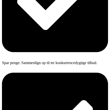
Spar penge: Sammenlign op til tre konkurrencedygtige tilbud.