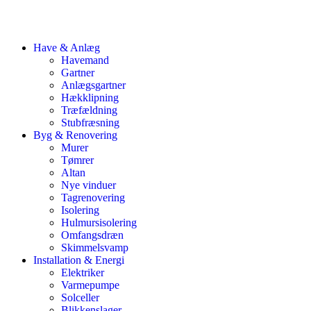
Have & Anlæg
Havemand
Gartner
Anlægsgartner
Hækklipning
Træfældning
Stubfræsning
Byg & Renovering
Murer
Tømrer
Altan
Nye vinduer
Tagrenovering
Isolering
Hulmursisolering
Omfangsdræn
Skimmelsvamp
Installation & Energi
Elektriker
Varmepumpe
Solceller
Blikkenslager