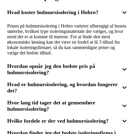
Hvad koster hulmursisolering i Hobro?
Prisen på hulmursisolering i Hobro varierer afhængigt af husets
størrelse, hvilken type isoleringsmateriale der vælges, og hvor
nemt det er at komme til murene. For at finde den mest
økonomiske løsning kan det være en fordel at få 3 tilbud fra
lokale isoleringsfirmaer, så du kan sammenligne priser og
vælge det bedste tilbud.
Hvordan opnår jeg den bedste pris på
hulmursisolering?
Hvad er hulmursisolering, og hvordan fungerer
For at få den bedste pris på hulmursisolering bør du anmode
det?
om 3 tilbud fra forskellige isoleringsfirmaer. Ved at
sammenligne de tilbud, du modtager, kan du finde den mest
prisvenlige løsning, der samtidig sikrer høj kvalitet og optimal
Hvor lang tid tager det at gennemføre
Hulmursisolering er en metode, hvor isoleringsmateriale
energibesparelse for din bolig i Hobro.
hulmursisolering?
sprøjtes ind i mellemrummet mellem yder- og indermuren i dit
hjem. Dette reducerer varmetab betydeligt og kan føre til store
energibesparelser. Få 3 tilbud fra erfarne isoleringsfirmaer i
Hvilke fordele er der ved hulmursisolering?
Det tager typisk en dag at udføre hulmursisolering, afhængigt
Hobro for at finde den mest effektive løsning for din bolig.
af din boligs størrelse og murenes tilgængelighed. For at opnå
Hvordan finder jeg det bedste isoleringsfirma i
en hurtig og økonomisk løsning er det en god idé at indhente 3