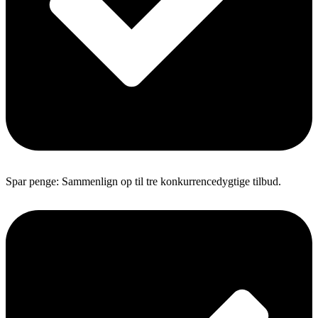
Spar penge: Sammenlign op til tre konkurrencedygtige tilbud.