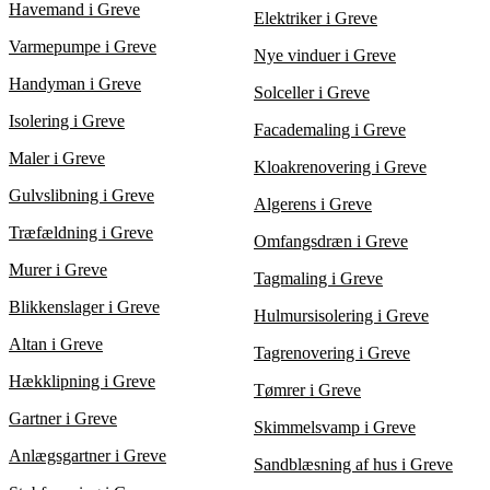
at indhente 3 tilbud fra isoleringsfirmaer i Greve kan du finde
Havemand i Greve
Elektriker i Greve
en effektiv løsning og reducere energiforbruget markant.
Varmepumpe i Greve
Nye vinduer i Greve
Handyman i Greve
Solceller i Greve
Isolering i Greve
Facademaling i Greve
Maler i Greve
Kloakrenovering i Greve
Gulvslibning i Greve
Algerens i Greve
Træfældning i Greve
Omfangsdræn i Greve
Murer i Greve
Tagmaling i Greve
Blikkenslager i Greve
Hulmursisolering i Greve
Altan i Greve
Tagrenovering i Greve
Hækklipning i Greve
Tømrer i Greve
Gartner i Greve
Skimmelsvamp i Greve
Anlægsgartner i Greve
Sandblæsning af hus i Greve