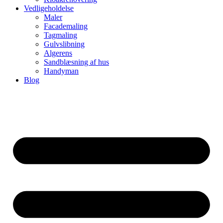
Vedligeholdelse
Maler
Facademaling
Tagmaling
Gulvslibning
Algerens
Sandblæsning af hus
Handyman
Blog