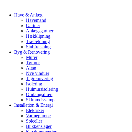
Have & Anlæg
Havemand
Gartner
Anlægsgartner
Hækklipning
Træfældning
Stubfræsning
Byg & Renovering
Murer
Tømrer
Altan
Nye vinduer
Tagrenovering
Isolering
Hulmursisolering
Omfangsdræn
Skimmelsvamp
Installation & Energi
Elektriker
Varmepumpe
Solceller
Blikkenslager
Kloakrenovering