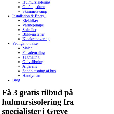
Hulmursisolering
Omfangsdræn
Skimmelsvamp
Installation & Energi
Elektriker
Varmepumpe
Solceller
Blikkenslager
Kloakrenovering
Vedligeholdelse
Maler
Facademaling
Tagmaling
Gulvslibning
Algerens
Sandblæsning af hus
Handyman
Blog
Få 3 gratis tilbud på
hulmursisolering fra
specialister i Greve