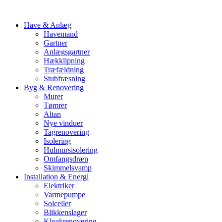
Have & Anlæg
Havemand
Gartner
Anlægsgartner
Hækklipning
Træfældning
Stubfræsning
Byg & Renovering
Murer
Tømrer
Altan
Nye vinduer
Tagrenovering
Isolering
Hulmursisolering
Omfangsdræn
Skimmelsvamp
Installation & Energi
Elektriker
Varmepumpe
Solceller
Blikkenslager
Kloakrenovering