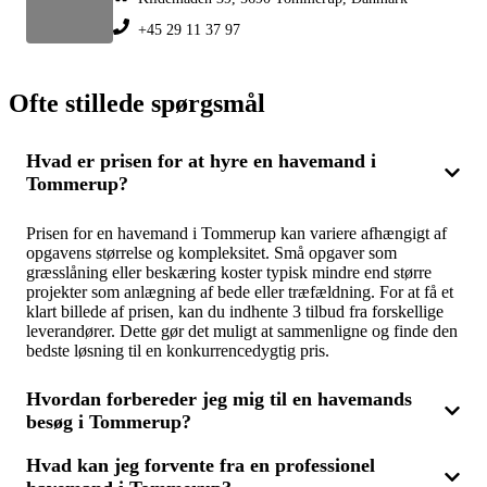
+45 29 11 37 97
Ofte stillede spørgsmål
Hvad er prisen for at hyre en havemand i
Tommerup?
Prisen for en havemand i Tommerup kan variere afhængigt af
opgavens størrelse og kompleksitet. Små opgaver som
græsslåning eller beskæring koster typisk mindre end større
projekter som anlægning af bede eller træfældning. For at få et
klart billede af prisen, kan du indhente 3 tilbud fra forskellige
leverandører. Dette gør det muligt at sammenligne og finde den
bedste løsning til en konkurrencedygtig pris.
Hvordan forbereder jeg mig til en havemands
besøg i Tommerup?
Hvad kan jeg forvente fra en professionel
For at optimere din haveservice i Tommerup kan du forberede