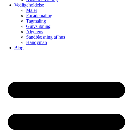
Vedligeholdelse
Maler
Facademaling
Tagmaling
Gulvslibning
Algerens
Sandblæsning af hus
Handyman
Blog