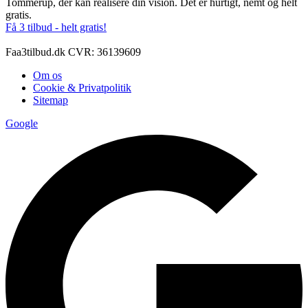
Tommerup, der kan realisere din vision. Det er hurtigt, nemt og helt
gratis.
Få 3 tilbud - helt gratis!
Faa3tilbud.dk CVR: 36139609
Om os
Cookie & Privatpolitik
Sitemap
Google