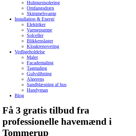
Hulmursisolering
Omfangsdræn
Skimmelsvamp
Installation & Energi
Elektriker
Varmepumpe
Solceller
Blikkenslager
Kloakrenovering
Vedligeholdelse
Maler
Facademaling
Tagmaling
Gulvslibning
Algerens
Sandblæsning af hus
Handyman
Blog
Få 3 gratis tilbud fra
professionelle havemænd i
Tommerup