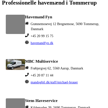
Professionelle havemænd i Tommerup
Havemand Fyn
Grønnemosevej 12 Bregnemose, 5690 Tommerup,
Danmark
+45 20 99 15 75
havemandfyn.dk
MBC Multiservice
Frøbjergvej 62, 5560 Aarup, Danmark
+45 20 87 11 44
mandogbil.dk/staff/michael-brauer
Stens Haveservice
Kildemaden 39, 5690 Tommerup, Danmark