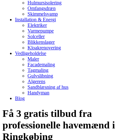
Hulmursisolering
Omfangsdræn
Skimmelsvamp
Installation & Energi
Elektriker
Varmepumpe
Solceller
Blikkenslager
Kloakrenovering
Vedligeholdelse
Maler
Facademaling
Tagmaling
Gulvslibning
Algerens
Sandblæsning af hus
Handyman
Blog
Få 3 gratis tilbud fra
professionelle havemænd i
Ringkøbing