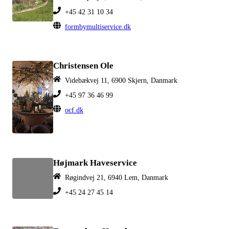
+45 42 31 10 34
formbymultiservice.dk
Christensen Ole
Videbækvej 11, 6900 Skjern, Danmark
+45 97 36 46 99
ocf.dk
Højmark Haveservice
Røgindvej 21, 6940 Lem, Danmark
+45 24 27 45 14