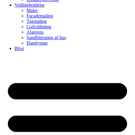
Vedligeholdelse
Maler
Facademaling
Tagmaling
Gulvslibning
Algerens
Sandblæsning af hus
Handyman
Blog