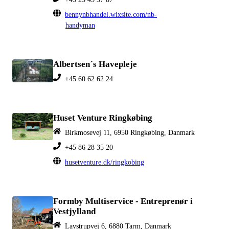
bennynbhandel.wixsite.com/nb-
handyman
Albertsen´s Havepleje
+45 60 62 62 24
Huset Venture Ringkøbing
Birkmosevej 11, 6950 Ringkøbing, Danmark
+45 86 28 35 20
husetventure.dk/ringkobing
Formby Multiservice - Entreprenør i
Vestjylland
Lavstrupvej 6, 6880 Tarm, Danmark