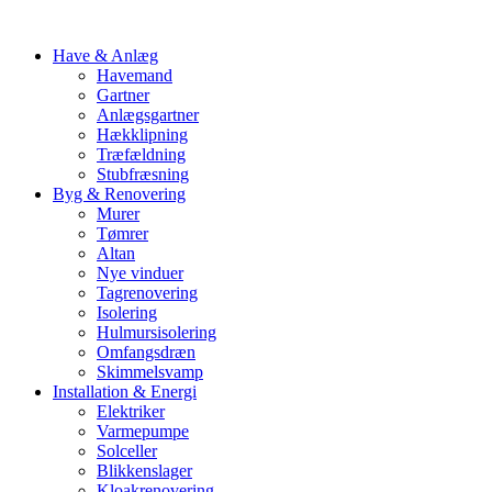
Have & Anlæg
Havemand
Gartner
Anlægsgartner
Hækklipning
Træfældning
Stubfræsning
Byg & Renovering
Murer
Tømrer
Altan
Nye vinduer
Tagrenovering
Isolering
Hulmursisolering
Omfangsdræn
Skimmelsvamp
Installation & Energi
Elektriker
Varmepumpe
Solceller
Blikkenslager
Kloakrenovering