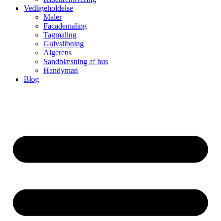
Vedligeholdelse
Maler
Facademaling
Tagmaling
Gulvslibning
Algerens
Sandblæsning af hus
Handyman
Blog