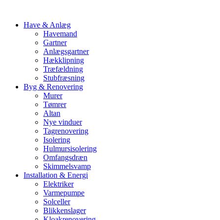
Have & Anlæg
Havemand
Gartner
Anlægsgartner
Hækklipning
Træfældning
Stubfræsning
Byg & Renovering
Murer
Tømrer
Altan
Nye vinduer
Tagrenovering
Isolering
Hulmursisolering
Omfangsdræn
Skimmelsvamp
Installation & Energi
Elektriker
Varmepumpe
Solceller
Blikkenslager
Kloakrenovering