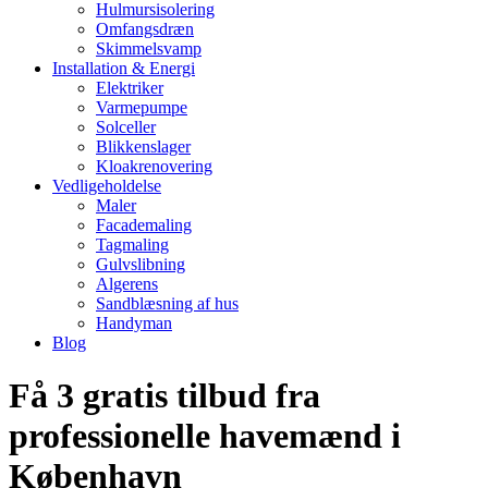
Hulmursisolering
Omfangsdræn
Skimmelsvamp
Installation & Energi
Elektriker
Varmepumpe
Solceller
Blikkenslager
Kloakrenovering
Vedligeholdelse
Maler
Facademaling
Tagmaling
Gulvslibning
Algerens
Sandblæsning af hus
Handyman
Blog
Få 3 gratis tilbud fra
professionelle havemænd i
København