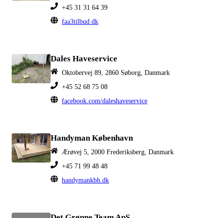
+45 31 31 64 39
faa3tilbud.dk
Dales Haveservice
Oktobervej 89, 2860 Søborg, Danmark
+45 52 68 75 08
facebook.com/daleshaveservice
Handyman København
Ærøvej 5, 2000 Frederiksberg, Danmark
+45 71 99 48 48
handymankbh.dk
Det Grønne Team ApS