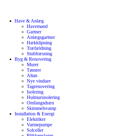
Have & Anlæg
Havemand
Gartner
Anlægsgartner
Hækklipning
Træfældning
Stubfræsning
Byg & Renovering
Murer
Tømrer
Altan
Nye vinduer
Tagrenovering
Isolering
Hulmursisolering
Omfangsdræn
Skimmelsvamp
Installation & Energi
Elektriker
Varmepumpe
Solceller
Blikkenslager