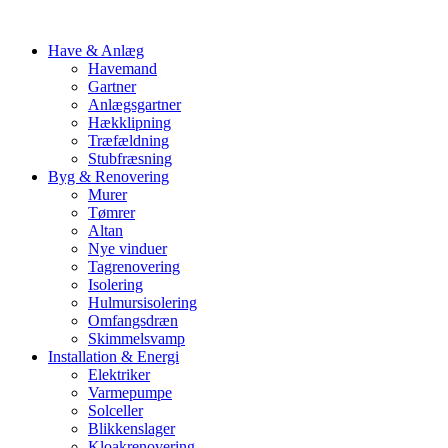
Have & Anlæg
Havemand
Gartner
Anlægsgartner
Hækklipning
Træfældning
Stubfræsning
Byg & Renovering
Murer
Tømrer
Altan
Nye vinduer
Tagrenovering
Isolering
Hulmursisolering
Omfangsdræn
Skimmelsvamp
Installation & Energi
Elektriker
Varmepumpe
Solceller
Blikkenslager
Kloakrenovering