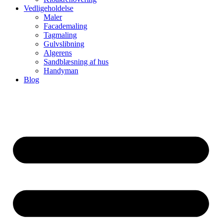
Vedligeholdelse
Maler
Facademaling
Tagmaling
Gulvslibning
Algerens
Sandblæsning af hus
Handyman
Blog