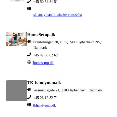
+45 50 54 81 51
skhandymandk.wixsite.com/skhandyman
HomeSetup.dk
Præstelængen 30, st. tv, 2400 København NV,
Danmark
+45 42 50 62 62
homesetup.dk
TK-handyman.dk
Vermundsgade 21, 2100 København, Danmark
+45 26 12 82 71
tkhandyman.dk