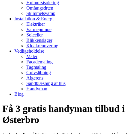
Hulmursisolering
Omfangsdræn
Skimmelsvamp
Installation & Energi
Elektriker
Varmepumpe
Solceller
Blikkenslager
Kloakrenovering
Vedligeholdelse
Maler
Facademaling
Tagmaling
Gulvslibning
Algerens
Sandblæsning af hus
Handyman
Blog
Få 3 gratis handyman tilbud i
Østerbro