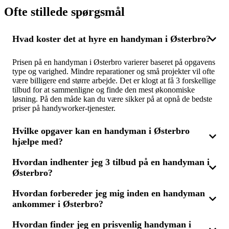
Ofte stillede spørgsmål
Hvad koster det at hyre en handyman i Østerbro?
Prisen på en handyman i Østerbro varierer baseret på opgavens
type og varighed. Mindre reparationer og små projekter vil ofte
være billigere end større arbejde. Det er klogt at få 3 forskellige
tilbud for at sammenligne og finde den mest økonomiske
løsning. På den måde kan du være sikker på at opnå de bedste
priser på handyworker-tjenester.
Hvilke opgaver kan en handyman i Østerbro
hjælpe med?
Hvordan indhenter jeg 3 tilbud på en handyman i
En handyman kan håndtere en lang række små reparationer og
Østerbro?
opgaver, såsom at montere hylder, reparere døre og vinduer,
skifte lysarmaturer samt mindre maleropgaver. Hvis du har flere
små projekter, kan det være mere omkostningseffektivt at få
Hvordan forbereder jeg mig inden en handyman
Ved at indhente 3 tilbud på en handyman i Østerbro får du
dem udført samlet. Ved at få 3 tilbud kan du tjekke priserne på
ankommer i Østerbro?
mulighed for at modtage forskellige prisforslag. Du beskriver
forskellige handyworker-services i Østerbro.
dine opgaver, og modtager tilbud, som du nemt kan
sammenligne for at finde den bedste pris og den handyman, der
Hvordan finder jeg en prisvenlig handyman i
For at få mest muligt ud af besøget fra handyworker i Østerbro,