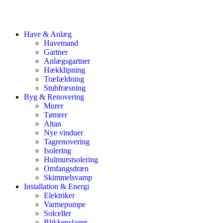
Have & Anlæg
Havemand
Gartner
Anlægsgartner
Hækklipning
Træfældning
Stubfræsning
Byg & Renovering
Murer
Tømrer
Altan
Nye vinduer
Tagrenovering
Isolering
Hulmursisolering
Omfangsdræn
Skimmelsvamp
Installation & Energi
Elektriker
Varmepumpe
Solceller
Blikkenslager