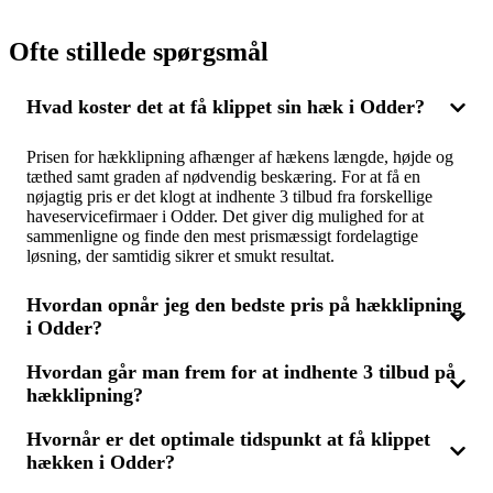
Ofte stillede spørgsmål
Hvad koster det at få klippet sin hæk i Odder?
Prisen for hækklipning afhænger af hækens længde, højde og
tæthed samt graden af nødvendig beskæring. For at få en
nøjagtig pris er det klogt at indhente 3 tilbud fra forskellige
haveservicefirmaer i Odder. Det giver dig mulighed for at
sammenligne og finde den mest prismæssigt fordelagtige
løsning, der samtidig sikrer et smukt resultat.
Hvordan opnår jeg den bedste pris på hækklipning
i Odder?
Hvordan går man frem for at indhente 3 tilbud på
For at få den bedste pris på hækklipning kan du indhente 3
hækklipning?
tilbud fra forskellige haveserviceudbydere i Odder. Ved at
sammenligne priser og læse tidligere kunders anmeldelser kan
du vælge den leverandør, der tilbyder den bedste kombination
Hvornår er det optimale tidspunkt at få klippet
For at indhente 3 tilbud på hækklipning skal du beskrive
af service og pris til din hækpleje.
hækken i Odder?
opgaven kortfattet, herunder hækkens størrelse og behovet for
beskæring. Derefter modtager du tilbud fra forskellige