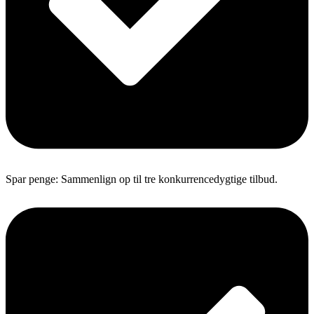
Spar penge: Sammenlign op til tre konkurrencedygtige tilbud.