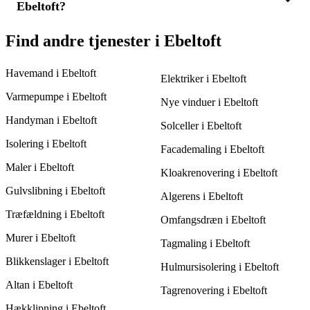
vigtigt at overveje erfaring og pålidelighed, når du vælger en
Ebeltoft?
omkring hækken er rent og let tilgængeligt. Sørg for, at der er
leverandør.
klarhed omkring, hvor meget hækken skal beskæres. Når du
indhenter 3 tilbud, kan du også få rådgivning om, hvordan du
Flere faktorer kan påvirke prisen på hækklipning, såsom
Find andre tjenester i Ebeltoft
bedst forbereder området til hækpleje i Ebeltoft.
hækkens størrelse, tæthed og behovet for beskæring. Større
eller mere komplekse opgaver vil som regel koste mere. Ved at
Havemand i Ebeltoft
indhente 3 tilbud i Ebeltoft kan du få en nøjagtig vurdering af
Elektriker i Ebeltoft
omkostningerne og finde den mest fordelagtige pris på
Varmepumpe i Ebeltoft
hækklipning.
Nye vinduer i Ebeltoft
Handyman i Ebeltoft
Solceller i Ebeltoft
Isolering i Ebeltoft
Facademaling i Ebeltoft
Maler i Ebeltoft
Kloakrenovering i Ebeltoft
Gulvslibning i Ebeltoft
Algerens i Ebeltoft
Træfældning i Ebeltoft
Omfangsdræn i Ebeltoft
Murer i Ebeltoft
Tagmaling i Ebeltoft
Blikkenslager i Ebeltoft
Hulmursisolering i Ebeltoft
Altan i Ebeltoft
Tagrenovering i Ebeltoft
Hækklipning i Ebeltoft