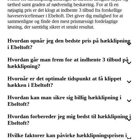
tæthed samt graden af nødvendig beskæring. For at få en
nøjagtig pris er det klogt at indhente 3 tilbud fra forskellige
haveservicefirmaer i Ebeltoft. Det giver dig mulighed for at
sammenligne og finde den mest prismæssigt fordelagtige
løsning, der samtidig sikrer et smukt resultat.
Hvordan opnår jeg den bedste pris på hækklipning
i Ebeltoft?
Hvordan går man frem for at indhente 3 tilbud på
For at få den bedste pris på hækklipning kan du indhente 3
hækklipning?
tilbud fra forskellige haveserviceudbydere i Ebeltoft. Ved at
sammenligne priser og læse tidligere kunders anmeldelser kan
du vælge den leverandør, der tilbyder den bedste kombination
Hvornår er det optimale tidspunkt at få klippet
For at indhente 3 tilbud på hækklipning skal du beskrive
af service og pris til din hækpleje.
hækken i Ebeltoft?
opgaven kortfattet, herunder hækkens størrelse og behovet for
beskæring. Derefter modtager du tilbud fra forskellige
haveserviceudbydere, som du kan gennemgå for at finde den
Hvordan kan man sikre sig billig hækklipning i
Det er ofte bedst at klippe hækken om foråret eller
bedste pris og den rette leverandør til din hækkes behov.
Ebeltoft?
sensommeren, afhængigt af hæktypen. Regelmæssig beskæring
hjælper med at holde hækken sund og velplejet. Du kan
indhente 3 tilbud for at finde den bedste haveservice i Ebeltoft
Hvordan forbereder jeg mig bedst til hækklipning i
Du kan opnå billig hækklipning ved at sammenligne flere
til at vedligeholde din hæk på det rigtige tidspunkt.
Ebeltoft?
tilbud fra forskellige serviceudbydere i Ebeltoft. Ved at
indhente 3 tilbud kan du få den mest økonomiske løsning uden
at gå på kompromis med kvaliteten af arbejdet. Det er også
Hvilke faktorer kan påvirke hækklipningsprisen i
Før du får klippet hækken, er det en fordel at sikre, at området