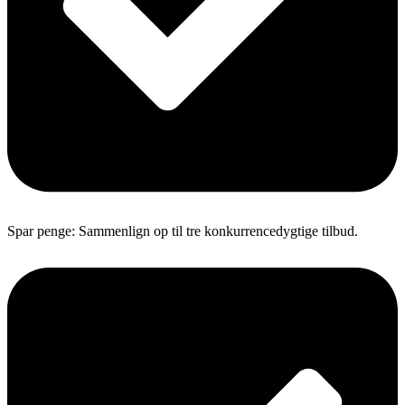
Spar penge: Sammenlign op til tre konkurrencedygtige tilbud.