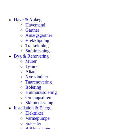
Have & Anlæg
Havemand
Gartner
Anlægsgartner
Hækklipning
Træfældning
Stubfræsning
Byg & Renovering
Murer
Tømrer
Altan
Nye vinduer
Tagrenovering
Isolering
Hulmursisolering
Omfangsdræn
Skimmelsvamp
Installation & Energi
Elektriker
Varmepumpe
Solceller
Blikkenslager