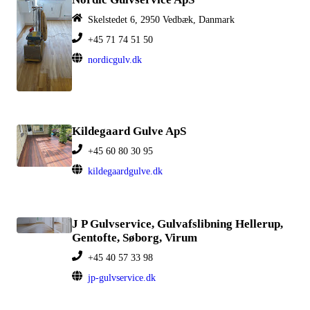
Skelstedet 6, 2950 Vedbæk, Danmark
+45 71 74 51 50
nordicgulv.dk
Kildegaard Gulve ApS
+45 60 80 30 95
kildegaardgulve.dk
J P Gulvservice, Gulvafslibning Hellerup,
Gentofte, Søborg, Virum
+45 40 57 33 98
jp-gulvservice.dk