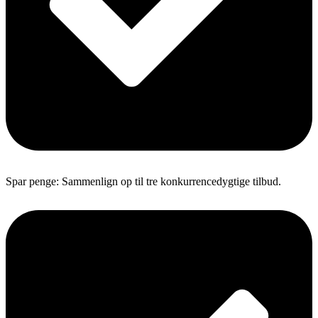
Spar penge: Sammenlign op til tre konkurrencedygtige tilbud.