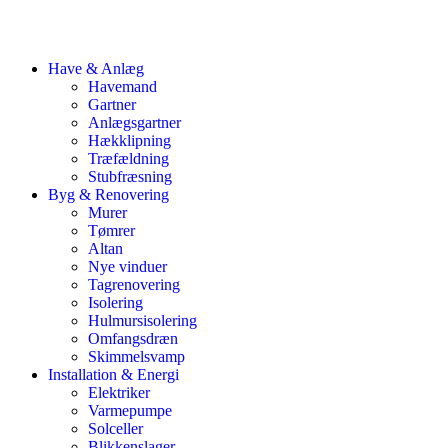
Have & Anlæg
Havemand
Gartner
Anlægsgartner
Hækklipning
Træfældning
Stubfræsning
Byg & Renovering
Murer
Tømrer
Altan
Nye vinduer
Tagrenovering
Isolering
Hulmursisolering
Omfangsdræn
Skimmelsvamp
Installation & Energi
Elektriker
Varmepumpe
Solceller
Blikkenslager