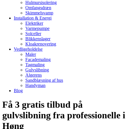
Hulmursisolering
Omfangsdræn
Skimmelsvamp
Installation & Energi
Elektriker
Varmepumpe
Solceller
Blikkenslager
Kloakrenovering
Vedligeholdelse
Maler
Facademaling
Tagmaling
Gulvslibning
Algerens
Sandblæsning af hus
Handyman
Blog
Få 3 gratis tilbud på
gulvslibning fra professionelle i
Høng