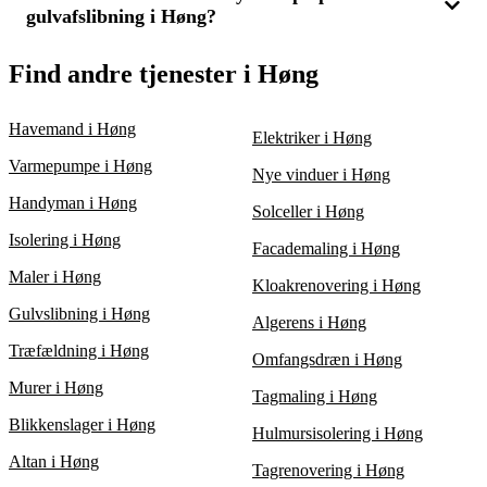
optimale løsning.
ofre kvaliteten. Dog bør du også overveje erfaring og
gulvafslibning i Høng?
møbler og gulvet være klart til behandling. Ved at indhente 3
kundeanmeldelser, eftersom den billigste løsning ikke altid er
tilbud får du også præcise instruktioner om den nødvendige
den bedste.
forberedelse, hvilket sikrer, at arbejdet udføres effektivt og til
Prisen for gulvafslibning i Høng påvirkes af variabler som
Find andre tjenester i Høng
en god pris.
gulvets tilstand, arealets størrelse og den ønskede
efterbehandling. Gulve med store skader kræver ofte mere
intensivt arbejde, hvilket kan øge prisen. Ved at indhente 3
Havemand i Høng
Elektriker i Høng
tilbud kan du få et overblik over prisen og finde den mest
fordelagtige løsning.
Varmepumpe i Høng
Nye vinduer i Høng
Handyman i Høng
Solceller i Høng
Isolering i Høng
Facademaling i Høng
Maler i Høng
Kloakrenovering i Høng
Gulvslibning i Høng
Algerens i Høng
Træfældning i Høng
Omfangsdræn i Høng
Murer i Høng
Tagmaling i Høng
Blikkenslager i Høng
Hulmursisolering i Høng
Altan i Høng
Tagrenovering i Høng