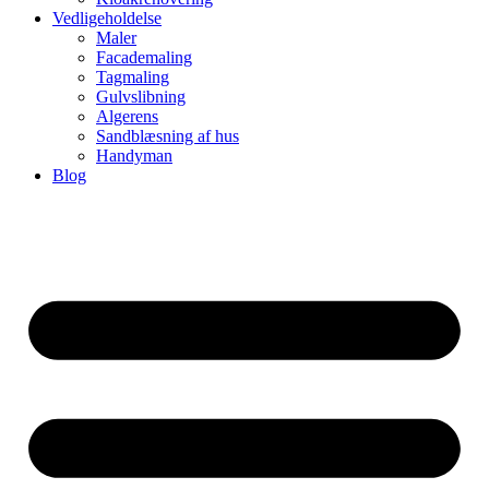
Vedligeholdelse
Maler
Facademaling
Tagmaling
Gulvslibning
Algerens
Sandblæsning af hus
Handyman
Blog