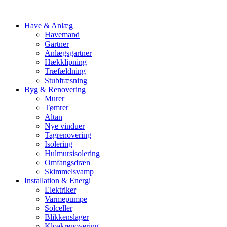
Have & Anlæg
Havemand
Gartner
Anlægsgartner
Hækklipning
Træfældning
Stubfræsning
Byg & Renovering
Murer
Tømrer
Altan
Nye vinduer
Tagrenovering
Isolering
Hulmursisolering
Omfangsdræn
Skimmelsvamp
Installation & Energi
Elektriker
Varmepumpe
Solceller
Blikkenslager
Kloakrenovering