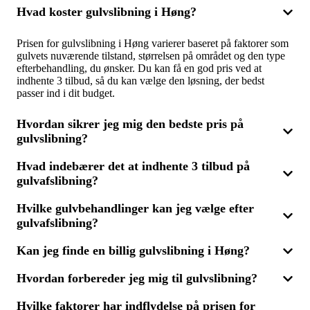
Hvad koster gulvslibning i Høng?
Prisen for gulvslibning i Høng varierer baseret på faktorer som
gulvets nuværende tilstand, størrelsen på området og den type
efterbehandling, du ønsker. Du kan få en god pris ved at
indhente 3 tilbud, så du kan vælge den løsning, der bedst
passer ind i dit budget.
Hvordan sikrer jeg mig den bedste pris på
gulvslibning?
Hvad indebærer det at indhente 3 tilbud på
For at opnå den bedste pris på gulvslibning, bør du indhente 3
gulvafslibning?
tilbud fra forskellige firmaer. Det giver dig en chance for at
sammenligne både pris og kvalitet, så du får det mest
fordelagtige tilbud på gulvafslibning og efterbehandling.
Hvilke gulvbehandlinger kan jeg vælge efter
Når du indhenter 3 tilbud på gulvafslibning, skal du give en
gulvafslibning?
detaljeret beskrivelse af opgaven, herunder gulvets størrelse og
tilstand. Derefter modtager du tilbud fra forskellige
tjenesteudbydere, som du kan sammenligne for at finde den
Kan jeg finde en billig gulvslibning i Høng?
Efter gulvafslibning kan du vælge mellem flere
mest fordelagtige løsning til dine behov.
gulvbehandlinger, såsom lakering, oliering eller
Hvordan forbereder jeg mig til gulvslibning?
sæbebehandling. Dine valg afhænger af det ønskede udseende
Ja, det er muligt at finde en prisvenlig gulvslibning i Høng ved
og holdbarhed. For at sikre dig den rette beskyttelse og det
at sammenligne priser fra flere udbydere. Ved at indhente 3
bedste resultat, bør du indhente 3 tilbud for at finde den
Hvilke faktorer har indflydelse på prisen for
tilbud kan du identificere den mest økonomiske løsning uden at
Inden gulvslibning påbegyndes, skal rummet tømmes for