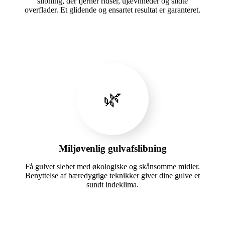
slibning, der fjerner ridser, ujævnheder og slidte
overflader. Et glidende og ensartet resultat er garanteret.
🌿
Miljøvenlig gulvafslibning
Få gulvet slebet med økologiske og skånsomme midler.
Benyttelse af bæredygtige teknikker giver dine gulve et
sundt indeklima.