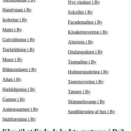
Nye vinduer i Ry
Handyman i Ry
Solceller i Ry
Isolering i Ry
Facademaling i Ry
Maler i Ry
Kloakrenovering i Ry
Gulvslibning i Ry
Algerens i Ry
Træfældning i Ry
Omfangsdræn i Ry
Murer i Ry
Tagmaling i Ry
Blikkenslager i Ry
Hulmursisolering i Ry
Altan i Ry
Tagrenovering i Ry
Hækklipning i Ry
Tømrer i Ry
Gartner i Ry
Skimmelsvamp i Ry
Anlægsgartner i Ry
Sandblæsning af hus i Ry
Stubfræsning i Ry