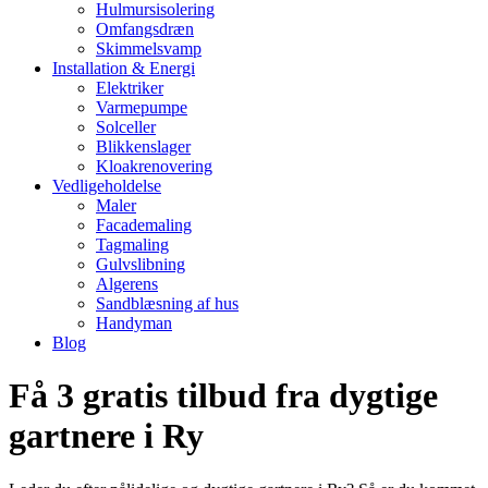
Hulmursisolering
Omfangsdræn
Skimmelsvamp
Installation & Energi
Elektriker
Varmepumpe
Solceller
Blikkenslager
Kloakrenovering
Vedligeholdelse
Maler
Facademaling
Tagmaling
Gulvslibning
Algerens
Sandblæsning af hus
Handyman
Blog
Få 3 gratis tilbud fra dygtige
gartnere i Ry