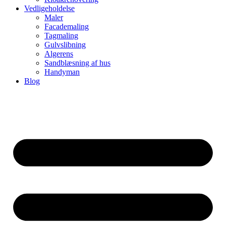
Vedligeholdelse
Maler
Facademaling
Tagmaling
Gulvslibning
Algerens
Sandblæsning af hus
Handyman
Blog