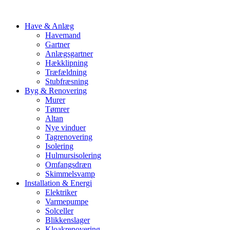
Have & Anlæg
Havemand
Gartner
Anlægsgartner
Hækklipning
Træfældning
Stubfræsning
Byg & Renovering
Murer
Tømrer
Altan
Nye vinduer
Tagrenovering
Isolering
Hulmursisolering
Omfangsdræn
Skimmelsvamp
Installation & Energi
Elektriker
Varmepumpe
Solceller
Blikkenslager
Kloakrenovering