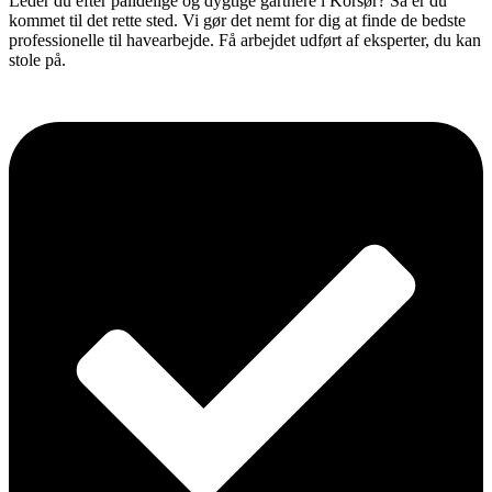
Leder du efter pålidelige og dygtige gartnere i Korsør? Så er du
kommet til det rette sted. Vi gør det nemt for dig at finde de bedste
professionelle til havearbejde. Få arbejdet udført af eksperter, du kan
stole på.