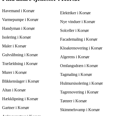
giver god værdi for pengene. En erfaren anlægsgartner kan
sæsonbestemte opgaver som beskæring om efteråret eller anlæg
spare tid og penge ved at levere kvalitetsarbejde.
af græsplæner om foråret. Planlægger du større ændringer i
Havemand i Korsør
haven, kan en anlægsgartner rådgive, hvornår det er bedst at
Elektriker i Korsør
udføre disse opgaver for at opnå de mest optimale resultater.
Varmepumpe i Korsør
Nye vinduer i Korsør
Handyman i Korsør
Solceller i Korsør
Isolering i Korsør
Facademaling i Korsør
Maler i Korsør
Kloakrenovering i Korsør
Gulvslibning i Korsør
Algerens i Korsør
Træfældning i Korsør
Omfangsdræn i Korsør
Murer i Korsør
Tagmaling i Korsør
Blikkenslager i Korsør
Hulmursisolering i Korsør
Altan i Korsør
Tagrenovering i Korsør
Hækklipning i Korsør
Tømrer i Korsør
Gartner i Korsør
Skimmelsvamp i Korsør