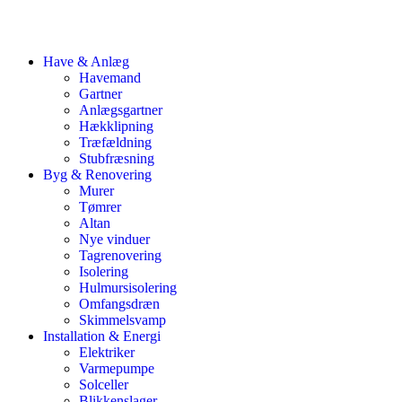
Have & Anlæg
Havemand
Gartner
Anlægsgartner
Hækklipning
Træfældning
Stubfræsning
Byg & Renovering
Murer
Tømrer
Altan
Nye vinduer
Tagrenovering
Isolering
Hulmursisolering
Omfangsdræn
Skimmelsvamp
Installation & Energi
Elektriker
Varmepumpe
Solceller
Blikkenslager