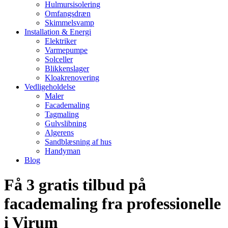
Hulmursisolering
Omfangsdræn
Skimmelsvamp
Installation & Energi
Elektriker
Varmepumpe
Solceller
Blikkenslager
Kloakrenovering
Vedligeholdelse
Maler
Facademaling
Tagmaling
Gulvslibning
Algerens
Sandblæsning af hus
Handyman
Blog
Få 3 gratis tilbud på
facademaling fra professionelle
i Virum