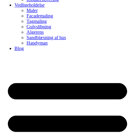
Vedligeholdelse
Maler
Facademaling
Tagmaling
Gulvslibning
Algerens
Sandblæsning af hus
Handyman
Blog