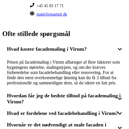
+45 45 83 17 71
malerfirmaetml.dk
Ofte stillede spørgsmål
Hvad koster facademaling i Virum?
Prisen på facademaling i Virum afhænger af flere faktorer som
bygningens størrelse, malingstypen, og om der kræves
forberedelse som facadebehandling eller renovering. For at
finde den mest overkommelige løsning kan du få 3 tilbud fra
professionelle og sammenligne dem, så du sikrer en fair pris.
Hvordan får jeg de bedste tilbud på facademaling i
Virum?
Hvad er fordelene ved facadebehandling i Virum?
For at sikre de bedste tilbud på facademaling i Virum, er det en
god idé at indhente flere tilbud fra erfarne fagfolk. Ved at
Hvornår er det nødvendigt at male facaden i
sammenligne 3 tilbud kan du finde det, der bedst opfylder dine
Facadebehandling kan forlænge din facades levetid og sikre, at