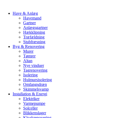
Have & Anlæg
Havemand
Gartner
Anlægsgartner
Hækklipning
Træfældning
Stubfræsning
Byg & Renovering
Murer
Tømrer
Altan
Nye vinduer
Tagrenovering
Isolering
Hulmursisolering
Omfangsdræn
Skimmelsvamp
Installation & Energi
Elektriker
Varmepumpe
Solceller
Blikkenslager
Kloakrenovering