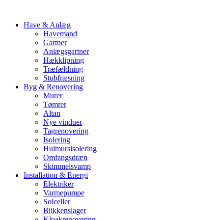
Have & Anlæg
Havemand
Gartner
Anlægsgartner
Hækklipning
Træfældning
Stubfræsning
Byg & Renovering
Murer
Tømrer
Altan
Nye vinduer
Tagrenovering
Isolering
Hulmursisolering
Omfangsdræn
Skimmelsvamp
Installation & Energi
Elektriker
Varmepumpe
Solceller
Blikkenslager
Kloakrenovering