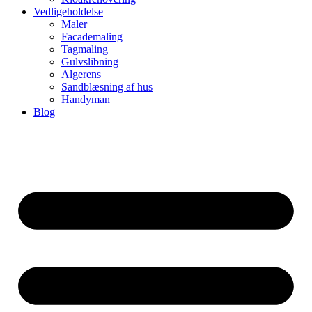
Vedligeholdelse
Maler
Facademaling
Tagmaling
Gulvslibning
Algerens
Sandblæsning af hus
Handyman
Blog