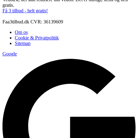
gratis.
Få 3 tilbud - helt gratis!
Faa3tilbud.dk CVR: 36139609
Om os
Cookie & Privatpolitik
Sitemap
Google