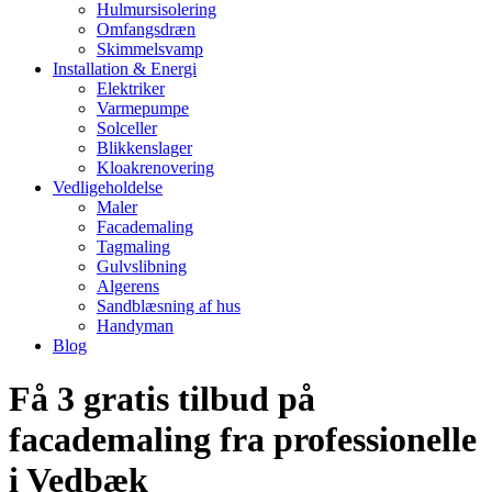
Hulmursisolering
Omfangsdræn
Skimmelsvamp
Installation & Energi
Elektriker
Varmepumpe
Solceller
Blikkenslager
Kloakrenovering
Vedligeholdelse
Maler
Facademaling
Tagmaling
Gulvslibning
Algerens
Sandblæsning af hus
Handyman
Blog
Få 3 gratis tilbud på
facademaling fra professionelle
i Vedbæk