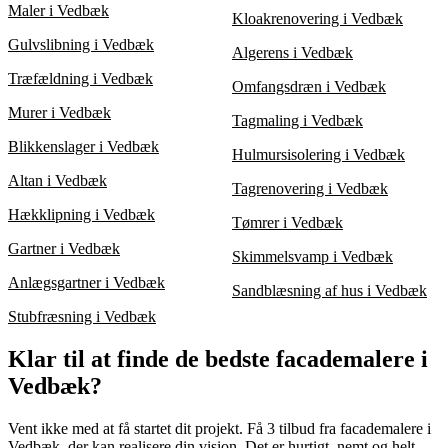
Maler i Vedbæk
Kloakrenovering i Vedbæk
Gulvslibning i Vedbæk
Algerens i Vedbæk
Træfældning i Vedbæk
Omfangsdræn i Vedbæk
Murer i Vedbæk
Tagmaling i Vedbæk
Blikkenslager i Vedbæk
Hulmursisolering i Vedbæk
Altan i Vedbæk
Tagrenovering i Vedbæk
Hækklipning i Vedbæk
Tømrer i Vedbæk
Gartner i Vedbæk
Skimmelsvamp i Vedbæk
Anlægsgartner i Vedbæk
Sandblæsning af hus i Vedbæk
Stubfræsning i Vedbæk
Klar til at finde de bedste facademalere i
Vedbæk?
Vent ikke med at få startet dit projekt. Få 3 tilbud fra facademalere i
Vedbæk, der kan realisere din vision. Det er hurtigt, nemt og helt