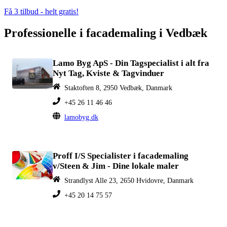
Få 3 tilbud - helt gratis!
Professionelle i facademaling i Vedbæk
Lamo Byg ApS - Din Tagspecialist i alt fra
Nyt Tag, Kviste & Tagvinduer
Staktoften 8, 2950 Vedbæk, Danmark
+45 26 11 46 46
lamobyg.dk
Proff I/S Specialister i facademaling
v/Steen & Jim - Dine lokale maler
Strandlyst Alle 23, 2650 Hvidovre, Danmark
+45 20 14 75 57