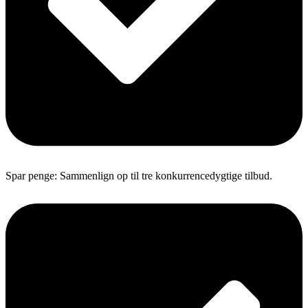
Spar penge: Sammenlign op til tre konkurrencedygtige tilbud.