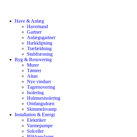
Have & Anlæg
Havemand
Gartner
Anlægsgartner
Hækklipning
Træfældning
Stubfræsning
Byg & Renovering
Murer
Tømrer
Altan
Nye vinduer
Tagrenovering
Isolering
Hulmursisolering
Omfangsdræn
Skimmelsvamp
Installation & Energi
Elektriker
Varmepumpe
Solceller
Blikkenslager