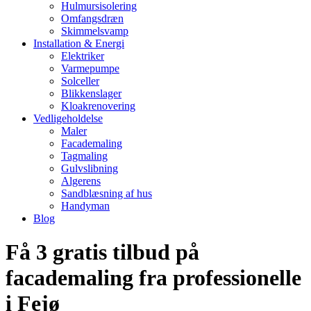
Hulmursisolering
Omfangsdræn
Skimmelsvamp
Installation & Energi
Elektriker
Varmepumpe
Solceller
Blikkenslager
Kloakrenovering
Vedligeholdelse
Maler
Facademaling
Tagmaling
Gulvslibning
Algerens
Sandblæsning af hus
Handyman
Blog
Få 3 gratis tilbud på
facademaling fra professionelle
i Fejø