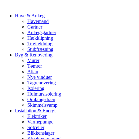
Have & Anlæg
Havemand
Gartner
Anlægsgartner
Hækklipning
Træfældning
Stubfræsning
Byg & Renovering
Murer
Tømrer
Altan
Nye vinduer
Tagrenovering
Isolering
Hulmursisolering
Omfangsdræn
Skimmelsvamp
Installation & Energi
Elektriker
Varmepumpe
Solceller
Blikkenslager
Kloakrenovering