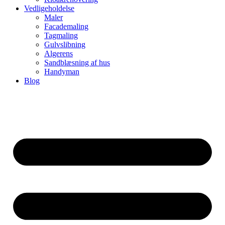
Vedligeholdelse
Maler
Facademaling
Tagmaling
Gulvslibning
Algerens
Sandblæsning af hus
Handyman
Blog