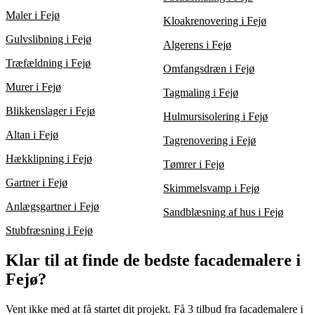
Maler i Fejø
Kloakrenovering i Fejø
Gulvslibning i Fejø
Algerens i Fejø
Træfældning i Fejø
Omfangsdræn i Fejø
Murer i Fejø
Tagmaling i Fejø
Blikkenslager i Fejø
Hulmursisolering i Fejø
Altan i Fejø
Tagrenovering i Fejø
Hækklipning i Fejø
Tømrer i Fejø
Gartner i Fejø
Skimmelsvamp i Fejø
Anlægsgartner i Fejø
Sandblæsning af hus i Fejø
Stubfræsning i Fejø
Klar til at finde de bedste facademalere i
Fejø?
Vent ikke med at få startet dit projekt. Få 3 tilbud fra facademalere i