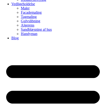
Vedligeholdelse
Maler
Facademaling
Tagmaling
Gulvslibning
Algerens
Sandblæsning af hus
Handyman
Blog