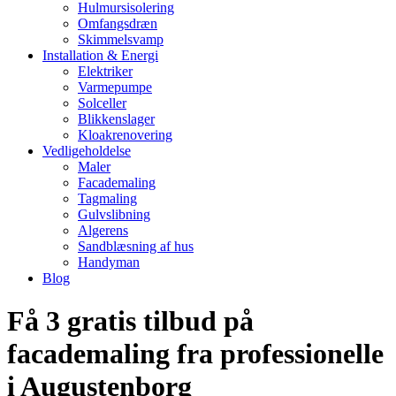
Hulmursisolering
Omfangsdræn
Skimmelsvamp
Installation & Energi
Elektriker
Varmepumpe
Solceller
Blikkenslager
Kloakrenovering
Vedligeholdelse
Maler
Facademaling
Tagmaling
Gulvslibning
Algerens
Sandblæsning af hus
Handyman
Blog
Få 3 gratis tilbud på
facademaling fra professionelle
i Augustenborg