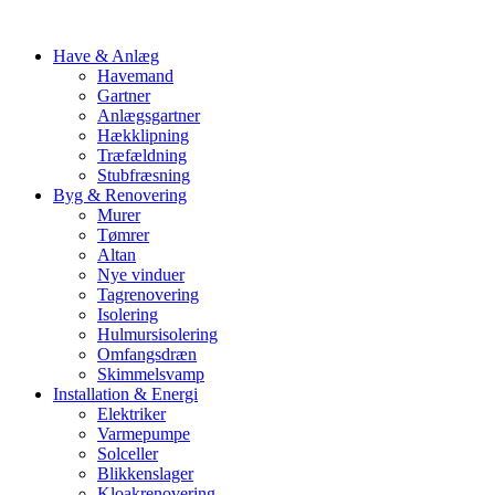
Have & Anlæg
Havemand
Gartner
Anlægsgartner
Hækklipning
Træfældning
Stubfræsning
Byg & Renovering
Murer
Tømrer
Altan
Nye vinduer
Tagrenovering
Isolering
Hulmursisolering
Omfangsdræn
Skimmelsvamp
Installation & Energi
Elektriker
Varmepumpe
Solceller
Blikkenslager
Kloakrenovering