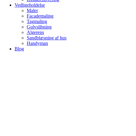
Vedligeholdelse
Maler
Facademaling
Tagmaling
Gulvslibning
Algerens
Sandblæsning af hus
Handyman
Blog