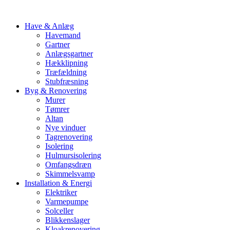
Have & Anlæg
Havemand
Gartner
Anlægsgartner
Hækklipning
Træfældning
Stubfræsning
Byg & Renovering
Murer
Tømrer
Altan
Nye vinduer
Tagrenovering
Isolering
Hulmursisolering
Omfangsdræn
Skimmelsvamp
Installation & Energi
Elektriker
Varmepumpe
Solceller
Blikkenslager
Kloakrenovering