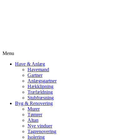
Menu
Have & Anlæg
Havemand
Gartner
Anlægsgartner
Hækklipning
Træfældning
Stubfræsning
Byg & Renovering
Murer
Tømrer
Altan
Nye vinduer
Tagrenovering
Isolering