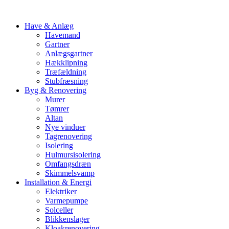
Have & Anlæg
Havemand
Gartner
Anlægsgartner
Hækklipning
Træfældning
Stubfræsning
Byg & Renovering
Murer
Tømrer
Altan
Nye vinduer
Tagrenovering
Isolering
Hulmursisolering
Omfangsdræn
Skimmelsvamp
Installation & Energi
Elektriker
Varmepumpe
Solceller
Blikkenslager
Kloakrenovering