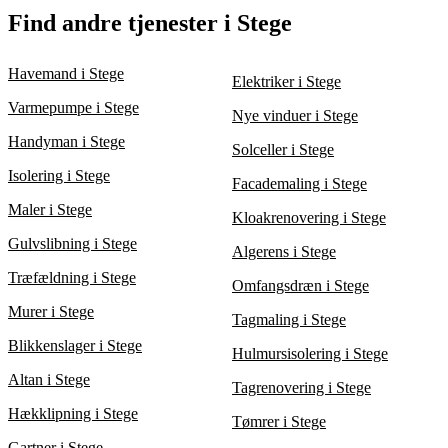
løsninger og tidsrammer. Ved at analysere tilbuddene kan du
Det bedste tidspunkt for et haveanlæg i Stege afhænger af den
Find andre tjenester i Stege
identificere det bedste og mest kosteffektive valg til dit
type opgave, der skal udføres. For eksempel er forår og efterår
haveanlæg, uanset om det involverer en ny terrasse, græsplæne
ideelle for plantning og etablering af græsplæner, mens
eller andre haveelementer.
belægningsopgaver ofte kan udføres året rundt. En
Havemand i Stege
Elektriker i Stege
anlægsgartner kan vejlede dig om, hvornår det er bedst at starte
dit projekt for at opnå det bedste resultat.
Varmepumpe i Stege
Nye vinduer i Stege
Handyman i Stege
Solceller i Stege
Isolering i Stege
Facademaling i Stege
Maler i Stege
Kloakrenovering i Stege
Gulvslibning i Stege
Algerens i Stege
Træfældning i Stege
Omfangsdræn i Stege
Murer i Stege
Tagmaling i Stege
Blikkenslager i Stege
Hulmursisolering i Stege
Altan i Stege
Tagrenovering i Stege
Hækklipning i Stege
Tømrer i Stege
Gartner i Stege