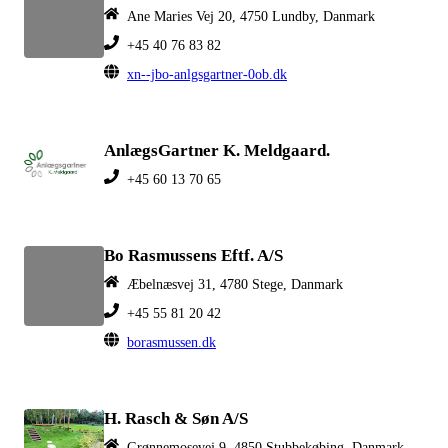
Ane Maries Vej 20, 4750 Lundby, Danmark
+45 40 76 83 82
xn--jbo-anlgsgartner-0ob.dk
AnlægsGartner K. Meldgaard.
+45 60 13 70 65
Bo Rasmussens Eftf. A/S
Æbelnæsvej 31, 4780 Stege, Danmark
+45 55 81 20 42
borasmussen.dk
H. Rasch & Søn A/S
Grønnemosevej 9, 4850 Stubbekøbing, Danmark