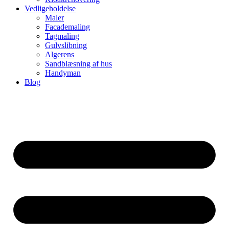
Vedligeholdelse
Maler
Facademaling
Tagmaling
Gulvslibning
Algerens
Sandblæsning af hus
Handyman
Blog