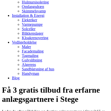
Hulmursisolering
Omfangsdræn
Skimmelsvamp
Installation & Energi
Elektriker
Varmepumpe
Solceller
Blikkenslager
Kloakrenovering
Vedligeholdelse
Maler
Facademaling
Tagmaling
Gulvslibning
Algerens
Sandblæsning af hus
Handyman
Blog
Få 3 gratis tilbud fra erfarne
anlægsgartnere i Stege